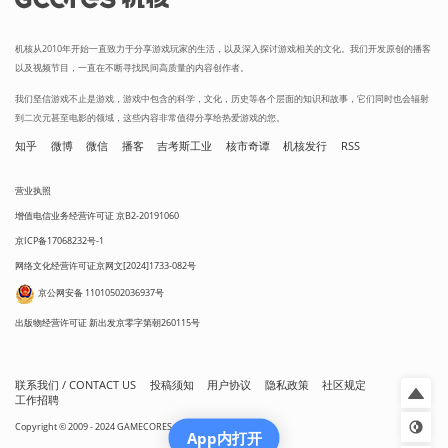
机核从2010年开始一直致力于分享游戏玩家的生活，以及深入探讨游戏相关的文化。我们开发原创的播客
以及视频节目，一直在不断寻找民间高质量的内容创作者。
我们坚信游戏不止是游戏，游戏中包含的科学，文化，历史等各个层面的知识和故事，它们同时也会辐射
到二次元甚至电影的领域，这些内容非常值得分享给热爱游戏的您。
知乎
微博
微信
播客
吉考斯工业
核市奇谭
机核发行
RSS
营业执照
增值电信业务经营许可证 京B2-20191060
京ICP备17068232号-1
网络文化经营许可证京网文[2024]1733-082号
京公网安备 11010502036937号
出版物经营许可证 新出发京零字第朝260115号
联系我们 / CONTACT US
投稿须知
用户协议
隐私政策
社区规定
工作招聘
Copyright © 2009 - 2024 GAMECORES. All Rights Reserved
App内打开