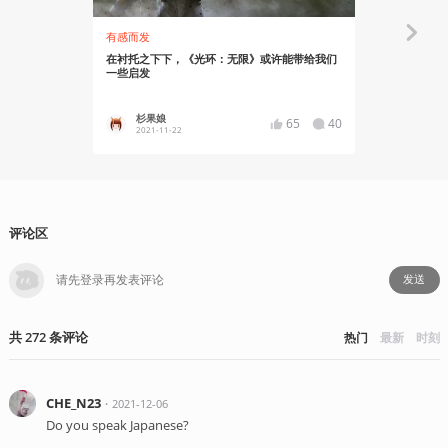
有感而发
资讯
在衬托之下下，《光环：无限》或许能带给我们
动视起诉作弊软
一些启发
杉果娘
Asgor
65
40
2021-11-22
2022-01
评论区
发送
共
272
条
评论
热门
最新
时刻
CHE_N23
・
2021-12-06
Do you speak Japanese?