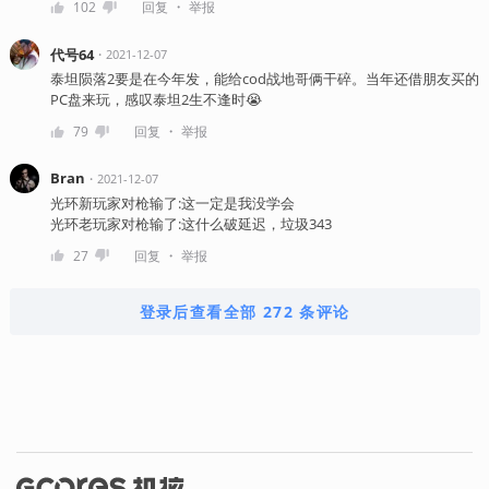
・
102
回复
举报
代号64
・
2021-12-07
泰坦陨落2要是在今年发，能给cod战地哥俩干碎。当年还借朋友买的
PC盘来玩，感叹泰坦2生不逢时😭
・
79
回复
举报
Bran
・
2021-12-07
光环新玩家对枪输了:这一定是我没学会
光环老玩家对枪输了:这什么破延迟，垃圾343
・
27
回复
举报
登录后查看全部 272 条评论