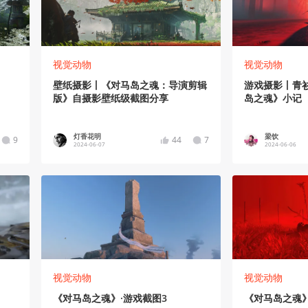
视觉动物
视觉动物
壁纸摄影丨《对马岛之魂：导演剪辑
游戏摄影丨青
版》自摄影壁纸级截图分享
岛之魂》小记
灯香花明
梁饮
9
44
7
2024-06-07
2024-06-06
视觉动物
视觉动物
《对马岛之魂》·游戏截图3
《对马岛之魂》