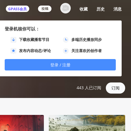
收藏
历史
消息
GPASS会员
登录机核你可以：
下载收藏播客节目
多端历史播放同步
对日本剑戟片的诠释
发布内容动态/评论
关注喜欢的创作者
登录 / 注册
443
人已订阅
订阅