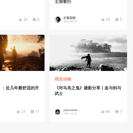
士浪客行
灯香花明
25
0
53
5
2022-08-31
视觉动物
》：近几年最舒适的开
《对马岛之鬼》摄影分享丨血与剑与
武士
jokerwith...
21
11
66
7
2021-12-14