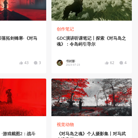
创作笔记
衫落拓剑锋寒·《对马
GDC演讲听课笔记丨探索《对马岛之
魂》：令岛屿引导尔
书封影
43
3
62
4
2023-07-23
视觉动物
·游戏截图2：战斗
《对马岛之魂》个人摄影集丨对马武