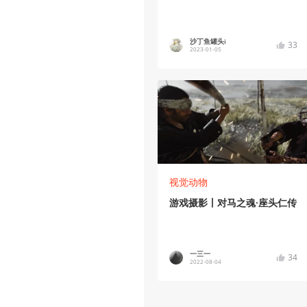
沙丁鱼罐头i
33
2023-01-05
视觉动物
游戏摄影丨对马之魂·座头仁传
一三一
34
2022-08-04