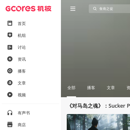
首页
机组
讨论
资讯
播客
文章
全部
播客
文章
视频
《对马岛之魂》：Sucker
有声书
商店