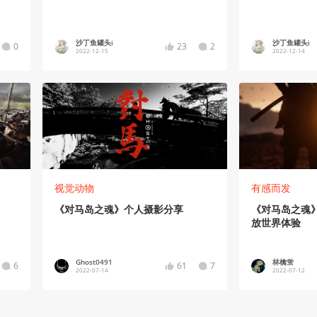
沙丁鱼罐头i
沙丁鱼罐头i
0
23
2
2022-12-15
2022-12-14
视觉动物
有感而发
《对马岛之魂》个人摄影分享
《对马岛之魂
放世界体验
Ghost0491
林檎蛍
6
61
7
2022-07-14
2022-07-12