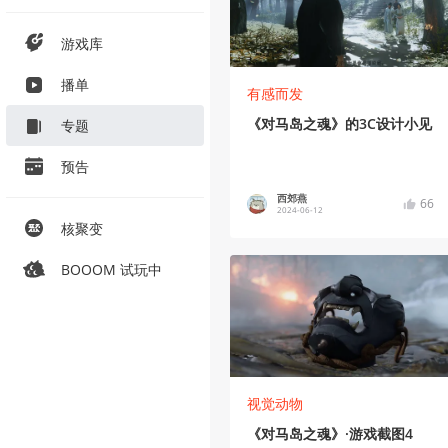
游戏库
播单
有感而发
《对马岛之魂》的3C设计小见
专题
预告
西郊燕
66
2024-06-12
核聚变
BOOOM 试玩中
视觉动物
《对马岛之魂》·游戏截图4