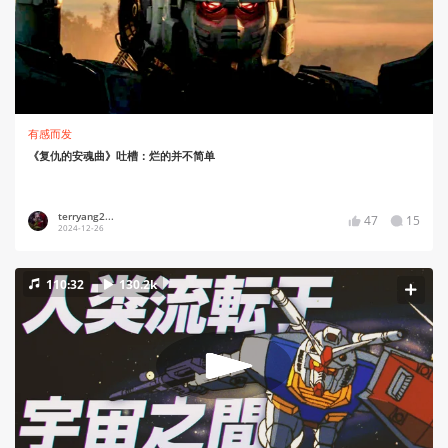
有感而发
《复仇的安魂曲》吐槽：烂的并不简单
terryang2...
47
15
2024-12-26
110:32
130.2k