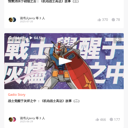
情窦消弭于硝烟之后：《机动战士高达》故事（三）
说书人Jerry 等 3 人
370
78
2025-07-20
104:47
64.5k
Gadio Story
战士觉醒于灰烬之中 ：《机动战士高达》故事（二）
说书人Jerry 等 3 人
466
177
2025-06-29