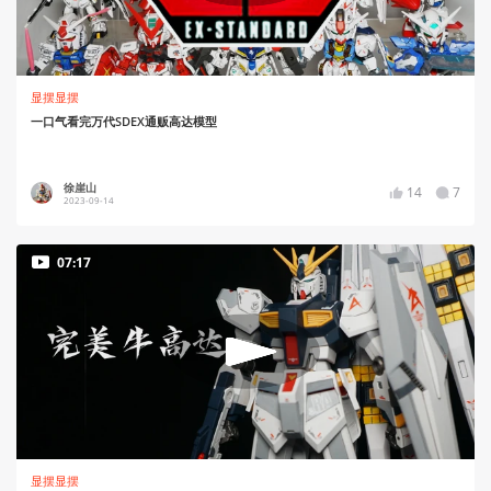
显摆显摆
一口气看完万代SDEX通贩高达模型
徐崖山
14
7
2023-09-14
07:17
显摆显摆