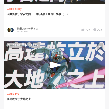
Gadio Story
人类流转于宇宙之间 ：《机动战士高达》故事（一）
说书人Jerry 等 3 人
776
275
2024-12-24
103:07
121.7k
Gadio Pro
高达屹立于大地之上