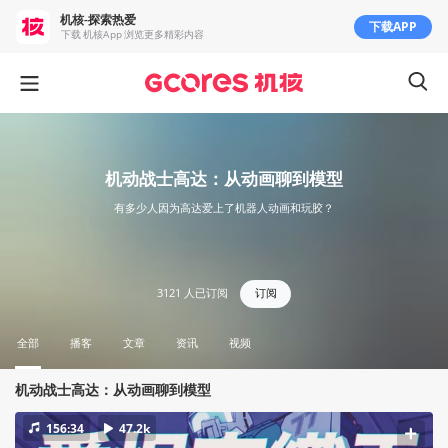
机核-探索热爱
下载APP
下载 机核App 浏览更多精彩内容
机动战士高达：从动画聊到模型
有多少人因为高达爱上了机器人动画和玩胶？
3121
人已订阅
订阅
全部
播客
文章
资讯
视频
机动战士高达：从动画聊到模型
156:34
47.2k