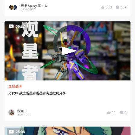
说书人Jerry 等 3 人
808
367
2024-06-27
06:33
显摆显摆
万代BB战士观星者观星者高达把玩分享
徐崖山
11
0
2023-10-19
25:08