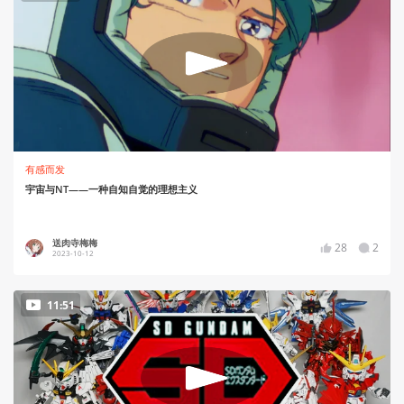
有感而发
宇宙与NT——一种自知自觉的理想主义
送肉寺梅梅
28
2
2023-10-12
11:51