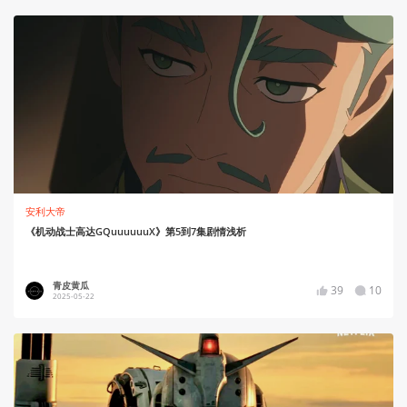
安利大帝
《机动战士高达GQuuuuuuX》第5到7集剧情浅析
青皮黄瓜
39
10
2025-05-22