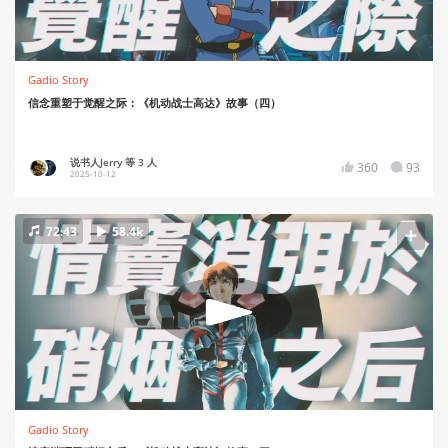
Gadio Story
信念重塑于觉醒之际：《机动战士高达》故事（四）
说书人Jerry 等 3 人
360
93
2025-10-12
72:43
58.4k
Gadio Story