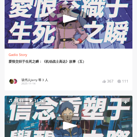
Gadio Story
爱恨交织于生死之瞬：《机动战士高达》故事（五）
说书人Jerry 等 3 人
367
111
2025-11-14
75:51
31.7k