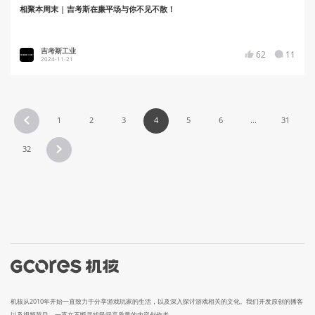
相聚本周末 | 吉考斯在廉平场与你不见不散！
吉考斯工业
62
11
2024-11-21
1
2
3
4
5
6
...
31
32
机核从2010年开始一直致力于分享游戏玩家的生活，以及深入探讨游戏相关的文化。我们开发原创的播客
以及视频节目，一直在不断寻找民间高质量的内容创作者。