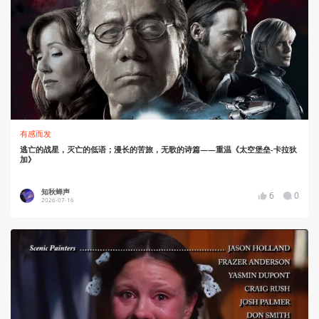
有感而发
逃亡的战星，灭亡的低语；漫长的苦旅，无歌的诗篇——重温《太空堡垒-卡拉狄
加》
知秋蝉声
6
0
2026-07-16