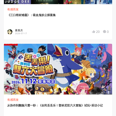
有感而发
《三口棺材难题》：吸血鬼狄公探案集
夜長月
20
0
2026-07-17
有感而发
从协作到翻脸只需一秒：《全民丢丢乐！普林尼双六大冒险》试玩+采访小记