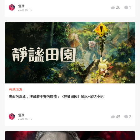
雪豆
26
1
2026-07-17
有感而发
表面的温柔，潜藏着不安的暗流：《静谧田园》试玩+采访小记
雪豆
45
2
2026-07-17