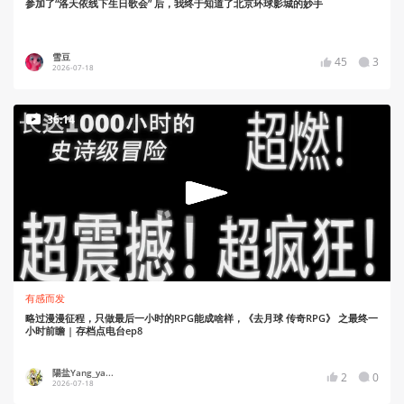
参加了“洛天依线下生日歌会” 后，我终于知道了北京环球影城的妙手
雪豆
45
3
2026-07-18
36:14
有感而发
略过漫漫征程，只做最后一小时的RPG能成啥样，《去月球 传奇RPG》 之最终一
小时前瞻 | 存档点电台ep8
陽盐Yang_ya...
2
0
2026-07-18