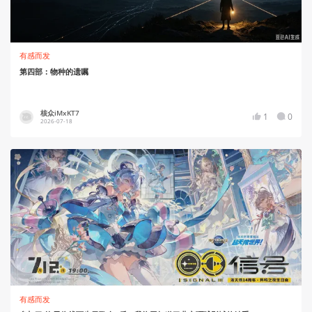
有感而发
第四部：物种的遗嘱
核众iMxKT7
1
0
2026-07-18
有感而发