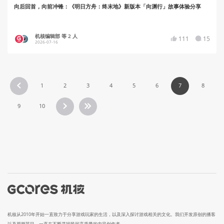
向后回首，向前冲锋：《明日方舟：终末地》新版本「向渊行」故事体验分享
机核编辑部 等 2 人
111
15
2026-07-16
1
2
3
4
5
6
7
8
9
10
机核从2010年开始一直致力于分享游戏玩家的生活，以及深入探讨游戏相关的文化。我们开发原创的播客
以及视频节目，一直在不断寻找民间高质量的内容创作者。