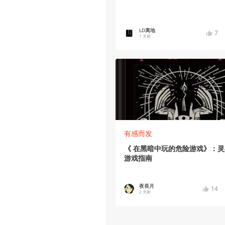
LD离地
7
1 天前
有感而发
《 在黑暗中玩的危险游戏》：灵
游戏指南
夜長月
14
2 天前