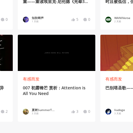
重——重读埃里克·尼伦德《光晕3：
时且被低估，
初次反击》
知秋蝉声
WANIVerse
0
5
0
1 天前
2 天前
有感而发
有感而发
异
007 初露锋芒 赏析：Attention is
巴别塔圣歌—
All You Need
夏树SummerT...
liudoge
2
3
0
3 天前
3 天前