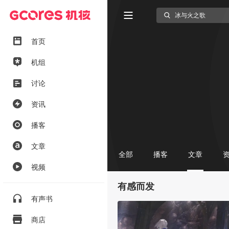
首页
机组
讨论
资讯
播客
文章
全部
播客
文章
视频
有感而发
有声书
商店