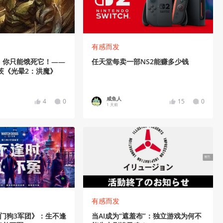
有感而发
，你只能饿死它！——
任天堂每卖一部NS2能赚多少钱
迪茨《光晕2：洪魔》
咸鱼人
4
0
15
0
1 天前
有感而发
门狗3军团》：生不逢
当AI成为“遮羞布”：独立游戏为何不