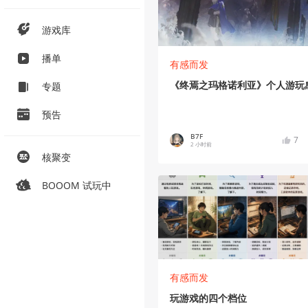
游戏库
播单
有感而发
《终焉之玛格诺利亚》个人游玩
专题
预告
B7F
7
2 小时前
核聚变
BOOOM 试玩中
有感而发
玩游戏的四个档位