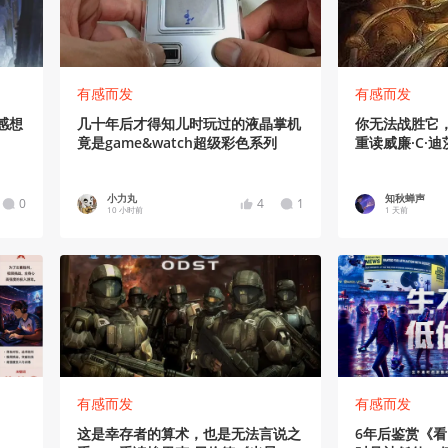
有感而发
有感而发
感想
几十年后才得知儿时玩过的液晶掌机
你无法战胜它
竟是game&watch超级彩色系列
重读威廉·C·
小力丸
知秋蝉声
0
4
1
10 小时前
1 天前
有感而发
有感而发
这是幸存者的算术，也是无法言说之
6年后鉴赏《看