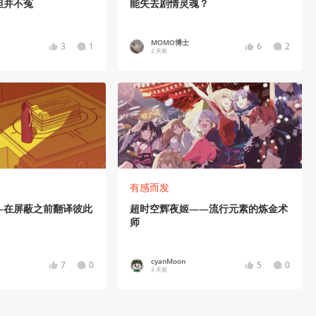
但并不冤
能失去剧情灵魂？
MOMO博士
3
1
6
2
2 天前
有感而发
—在屏蔽之前翻译彼此
超时空辉夜姬——流行元素的炼金术
师
cyanMoon
7
0
5
0
3 天前