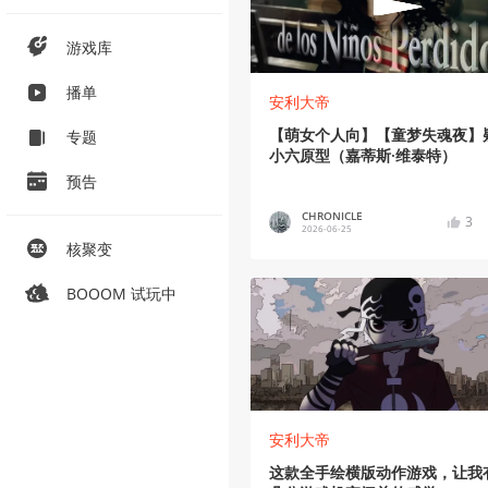
游戏库
播单
安利大帝
【萌女个人向】【童梦失魂夜】
专题
小六原型（嘉蒂斯·维泰特）
预告
CHRONICLE
3
2026-06-25
核聚变
BOOOM 试玩中
安利大帝
这款全手绘横版动作游戏，让我