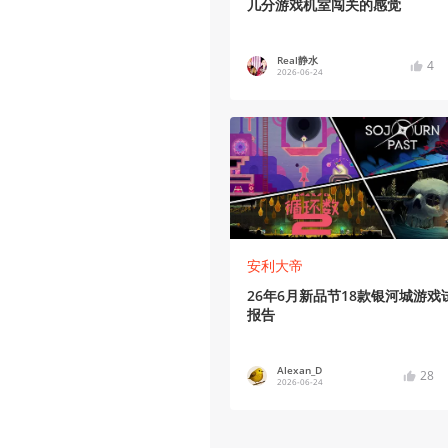
几分游戏机室闯关的感觉
Real静水
4
2026-06-24
安利大帝
26年6月新品节18款银河城游戏
报告
Alexan_D
28
2026-06-24