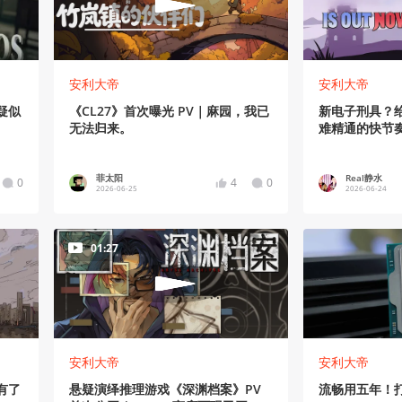
安利大帝
安利大帝
疑似
《CL27》首次曝光 PV｜麻园，我已
新电子刑具？
无法归来。
难精通的快节
菲太阳
Real静水
0
4
0
2026-06-25
2026-06-24
01:27
安利大帝
安利大帝
有了
悬疑演绎推理游戏《深渊档案》PV
流畅用五年！