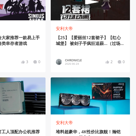
安利大帝
给大家推荐一款易上手
【25】【爱丽丝12套裙子】【红心
奏类幸存者游戏
城堡】 被刽子手疯狂追蔱...（过场动
画）
CHRONICLE
3
0
2
0
2026-06-24
安利大帝
打工人顶配办公机推荐
堆料超豪华，4K性价比旗舰！瀚铠