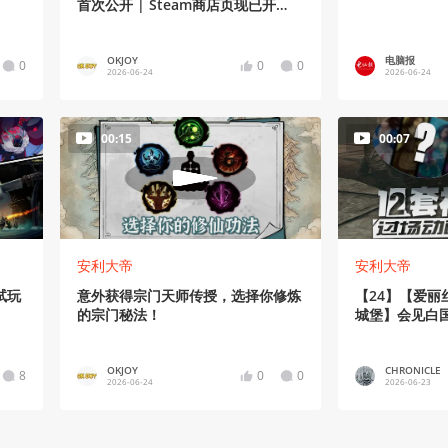
首次公开 | Steam商店页现已开
放！
OKJOY
电脑报
0
0
0
2026-06-24
2026-06-24
00:15
00:07
安利大帝
安利大帝
试玩
意外获得宗门天师传授，选择你修炼
【24】【爱丽
的宗门秘法！
城堡】会见白
OKJOY
CHRONICLE
8
0
0
2026-06-24
2026-06-23