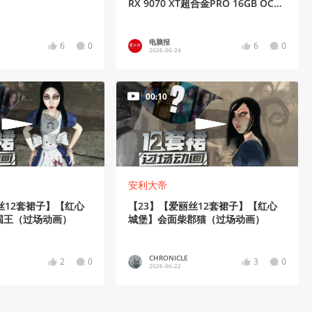
RX 9070 XT超合金PRO 16GB OC测
评
电脑报
6
0
6
0
2026-06-24
00:10
安利大帝
丝12套裙子】【红心
【23】【爱丽丝12套裙子】【红心
国王（过场动画）
城堡】会面柴郡猫（过场动画）
CHRONICLE
2
0
3
0
2026-06-22