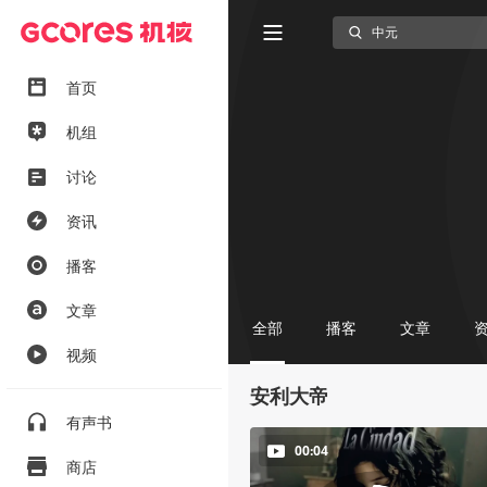
首页
机组
讨论
资讯
播客
文章
全部
播客
文章
视频
安利大帝
有声书
00:04
商店