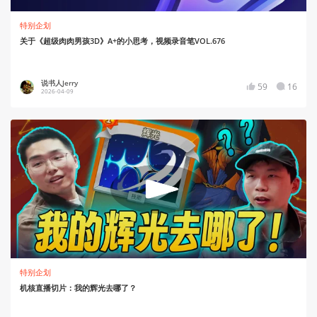
特别企划
关于《超级肉肉男孩3D》A+的小思考，视频录音笔VOL.676
说书人Jerry
59
16
2026-04-09
特别企划
机核直播切片：我的辉光去哪了？