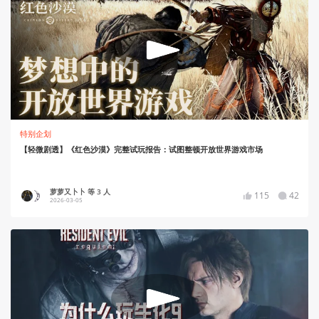
特别企划
【轻微剧透】《红色沙漠》完整试玩报告：试图整顿开放世界游戏市场
萝萝又卜卜 等 3 人
115
42
2026-03-05