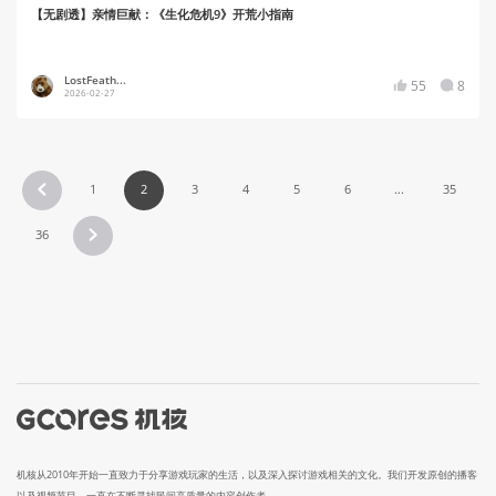
【无剧透】亲情巨献：《生化危机9》开荒小指南
LostFeath...
55
8
2026-02-27
1
2
3
4
5
6
...
35
36
机核从2010年开始一直致力于分享游戏玩家的生活，以及深入探讨游戏相关的文化。我们开发原创的播客
以及视频节目，一直在不断寻找民间高质量的内容创作者。