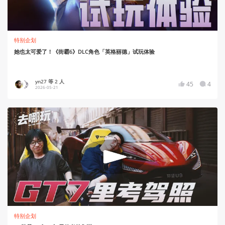
特别企划
她也太可爱了！《街霸6》DLC角色「英格丽德」试玩体验
yn27 等 2 人
45
4
2026-05-21
特别企划