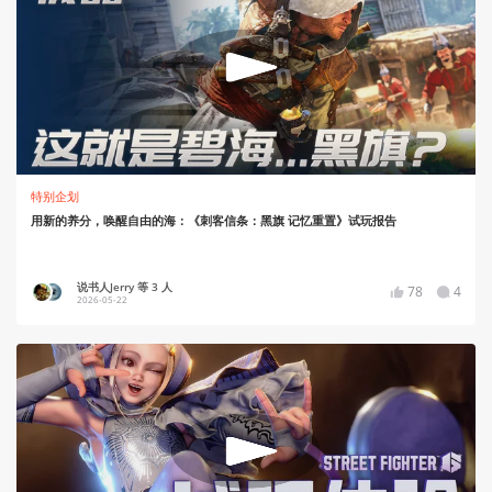
特别企划
用新的养分，唤醒自由的海：《刺客信条：黑旗 记忆重置》试玩报告
说书人Jerry 等 3 人
78
4
2026-05-22