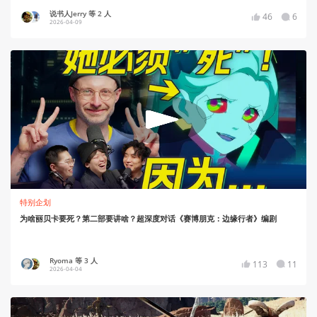
说书人Jerry 等 2 人
46
6
2026-04-09
特别企划
为啥丽贝卡要死？第二部要讲啥？超深度对话《赛博朋克：边缘行者》编剧
Ryoma 等 3 人
113
11
2026-04-04