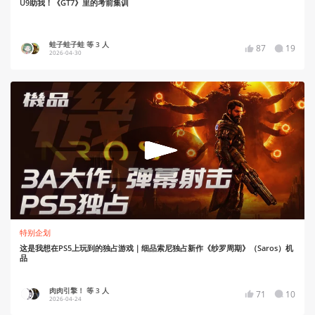
U9助我！《GT7》里的考前集训
蛙子蛙子蛙 等 3 人
87
19
2026-04-30
特别企划
这是我想在PS5上玩到的独占游戏｜细品索尼独占新作《纱罗周期》（Saros）机
品
肉肉引擎！ 等 3 人
71
10
2026-04-24