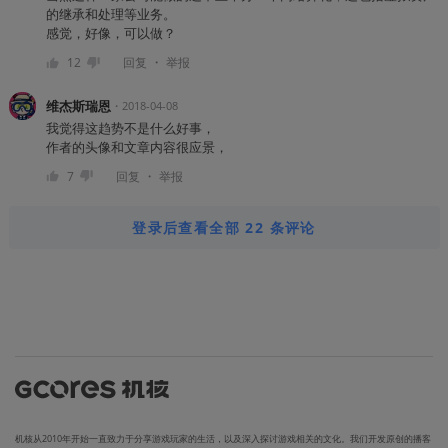
的继承和处理等业务。
感觉，好像，可以做？
・
12
回复
举报
维杰斯瑞恩
・
2018-04-08
我觉得这趋势不是什么好事，
作者的头像和文章内容很应景，
・
7
回复
举报
登录后查看全部 22 条评论
机核从2010年开始一直致力于分享游戏玩家的生活，以及深入探讨游戏相关的文化。我们开发原创的播客