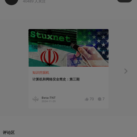
40489
人关注
知识挖掘机
知识挖掘机
计算机和网络安全简史：第三期
计算机和网
Beta-TNT
Beta-
70
7
2024-11-29
2024-11
评论区