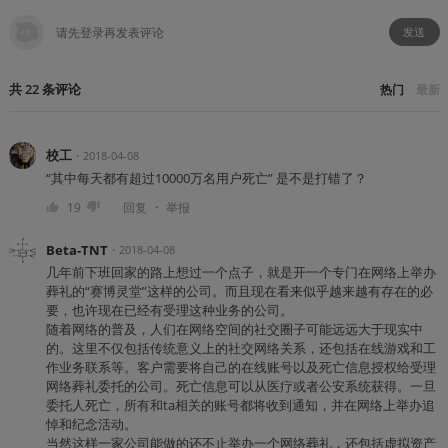
发送
共
22
条
评论
热门
最新
校工
・
2018-04-08
“其中每天都有超过10000万名用户死亡” 是不是打错了？
・
19
回复
举报
Beta-TNT
・
2018-04-08
几年前下班回家的路上想过一个点子，就是开一个专门在网络上举办
葬礼的“赛博灵堂”这样的公司。而且现在看来似乎越来越有存在的必
要，也许现在已经有受理这种业务的公司。
随着网络的普及，人们在网络空间的社交圈子可能远远大于现实中
的。这里不仅包括传统意义上的社交网络关系，还包括在线游戏和工
作业务联系等。客户需要将自己的在线账号以及死亡信息授权给受理
网络葬礼委托的公司。死亡信息可以从医疗或者公安系统获得。一旦
委托人死亡，所有和ta相关的账号都将收到通知，并在网络上举办追
悼和纪念活动。
当然这样一家公司能做的还不止举办一个网络葬礼，还包括虚拟资产