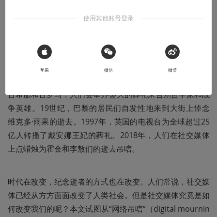
本文系用户投稿，不代表机核网观点
使用其他账号登录
一个有趣的事实：到本世纪末为止，社交平台上逝去的用户
数将会超过活人。
 Sign in with Apple
苹果
微信
微博
在古埃及和玛雅，人们会建造巨大的金字塔来缅怀死者。在
古希腊和古罗马，人们会举办盛大的葬礼来告别哲学家和战
争英雄。19世纪，巴黎的居民们自发性地来到大街上悼念
维克多·雨果的逝去。1997年，英国的电视台为全球超过25
亿人转播了戴安娜王妃的葬礼。2018年，人们在社交媒体
上点蜡烛为霍金和李敖们的逝去吊唁。
时代在改变，纪念逝者的方式也在改变。人们常说，社交媒
体已经从方方面面改变了人类社会。但是社交媒体究竟是如
何改变我们的呢？本文试图从“网络吊唁”（digital mournin