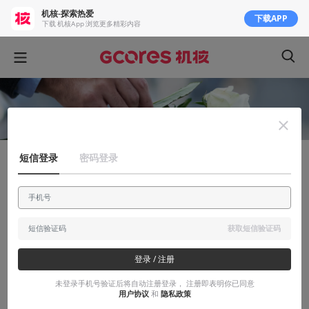
机核-探索热爱
下载APP
下载 机核App 浏览更多精彩内容
短信登录
密码登录
知识挖掘机
以“网络吊唁”为例，聊聊社交网络是如何改
变我们生活的
获取短信验证码
在未来，“云上坟”将很可能不再是个玩笑
登录 / 注册
2018-04-08
Karma1023
未登录手机号验证后将自动注册登录， 注册即表明你已同意
用户协议
和
隐私政策