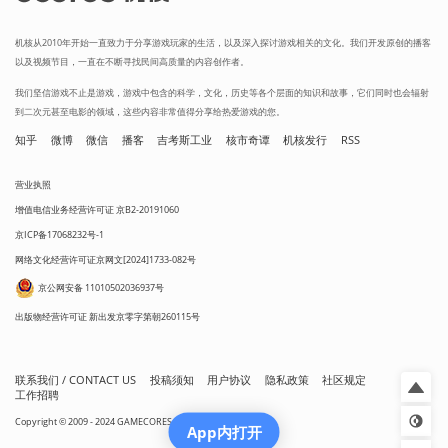
机核从2010年开始一直致力于分享游戏玩家的生活，以及深入探讨游戏相关的文化。我们开发原创的播客
以及视频节目，一直在不断寻找民间高质量的内容创作者。
我们坚信游戏不止是游戏，游戏中包含的科学，文化，历史等各个层面的知识和故事，它们同时也会辐射
到二次元甚至电影的领域，这些内容非常值得分享给热爱游戏的您。
知乎
微博
微信
播客
吉考斯工业
核市奇谭
机核发行
RSS
营业执照
增值电信业务经营许可证 京B2-20191060
京ICP备17068232号-1
网络文化经营许可证京网文[2024]1733-082号
京公网安备 11010502036937号
出版物经营许可证 新出发京零字第朝260115号
联系我们 / CONTACT US
投稿须知
用户协议
隐私政策
社区规定
工作招聘
Copyright © 2009 - 2024 GAMECORES. All Rights Reserved
App内打开