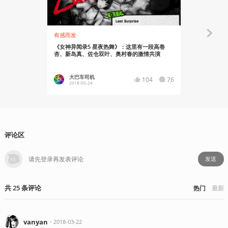
有感而发
资讯
《女神异闻录5 星夜热舞》：这里有一段高卷
世嘉宣布《P
杏、新岛真、佐仓双叶、奥村春的激情共演
像，9月20
大巴车司机
Hardy
104
76
2018-05-24
2018-05
评论区
发送
共
25
条
评论
热门
最新
vanyan
・
2018-03-22