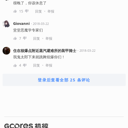
很晚了，你该休息了
・
15
回复
举报
Giovanni
・
2018-03-22
堂堂恶魔学专家们
・
7
回复
举报
住在核爆点附近蒸汽避难所的装甲骑士
・
2018-03-22
我鬼太郎下来就跳舞炫爆你们！
・
4
回复
举报
登录后查看全部 25 条评论