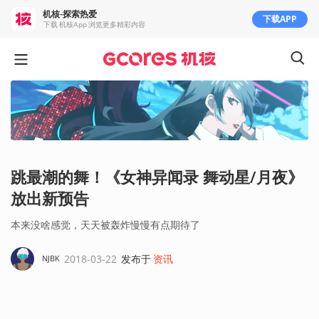
机核-探索热爱
下载APP
下载 机核App 浏览更多精彩内容
跳最潮的舞！《女神异闻录 舞动星/月夜》
放出新预告
本来没啥感觉，天天被轰炸慢慢有点期待了
2018-03-22
发布于
资讯
NJBK