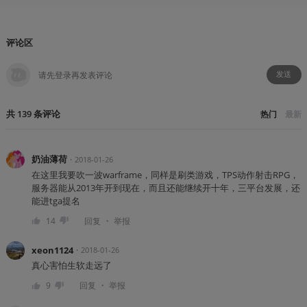
评论区
发送
共
139
条
评论
热门
最新
奶油薄荷
・
2018-01-26
在这里我要吹一波warframe，同样是刷类游戏，TPS动作射击RPG，
服务器能从2013年开到现在，而且还能继续开十年，三平台发展，还
能进tga提名
・
14
回复
举报
xeon1124
・
2018-01-26
真心害怕生软走远了
・
9
回复
举报