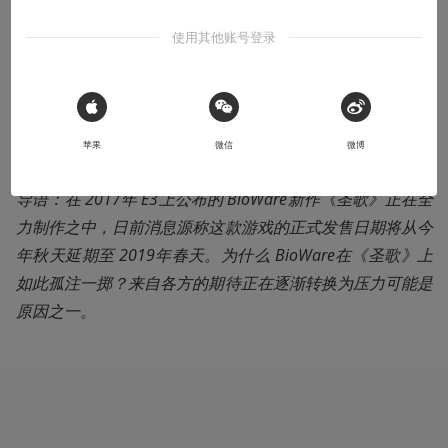
本文系用户投稿，不代表机核网观点
使用其他账号登录
收听本文
13:18
⚠️ 未经作者授权 禁止转载
 Sign in with Apple
苹果
微信
微博
导语：在 2017年 E3上公布的 BioWare新作《圣歌》正在全
力制作之中，日前消息源称这款游戏的正式发售日期将从今
年秋天延期至 2019年春天。为什么 BioWare在《圣歌》上
如此孤注一掷？来自各方的期待正在逐渐转换为压力可能是
原因之一。