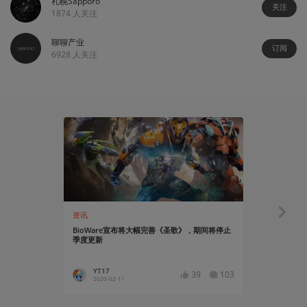
札幌Sapporo
关注
1874
人关注
聊聊产业
订阅
6928
人关注
资讯
聊聊产业
BioWare宣布将大幅完善《圣歌》，期间将停止
译介 | Bi
季度更新
YT17
篝火营
39
103
2020-02-11
2019-04