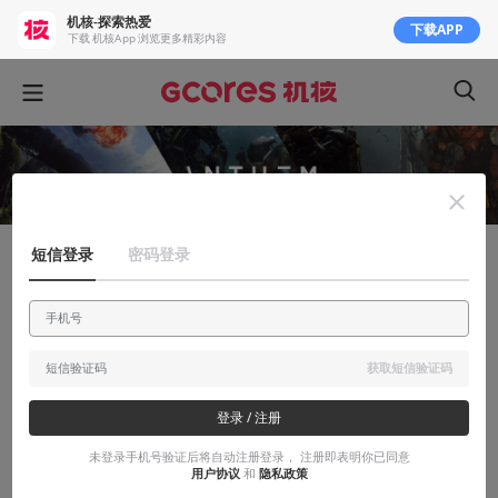
机核-探索热爱
下载APP
下载 机核App 浏览更多精彩内容
短信登录
密码登录
聊聊产业
期待与压力并存，BioWare新作《圣歌》
究竟将何去何从
获取短信验证码
期待越大、压力越大
登录 / 注册
2018-01-26
札幌Sapporo
未登录手机号验证后将自动注册登录， 注册即表明你已同意
用户协议
和
隐私政策