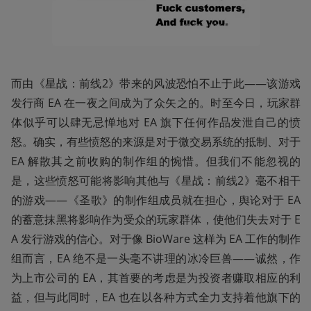
而由《星战：前线2》带来的风波恐怕不止于此——该游戏
发行商 EA 在一夜之间成为了众矢之的。时至今日，玩家群
体似乎可以肆无忌惮地对 EA 旗下任何作品发泄自己的愤
怒。确实，有些愤怒的来源是对于微交易系统的抵制、对于 
EA 解散其之前收购的制作组的惋惜。但我们不能忽视的
是，这些愤怒可能将影响其他与《星战：前线2》毫不相干
的游戏——《圣歌》的制作组成员就在担心，舆论对于 EA 
的蓄意抹黑将影响作为受众的玩家群体，使他们失去对于 E
A 发行游戏的信心。对于像 BioWare 这样为 EA 工作的制作
组而言，EA 绝不是一头毫不讲理的冰冷巨兽——诚然，作
为上市公司的 EA，其首要的考虑是为投资者赚取相应的利
益，但与此同时，EA 也在以各种方式全力支持着他旗下的