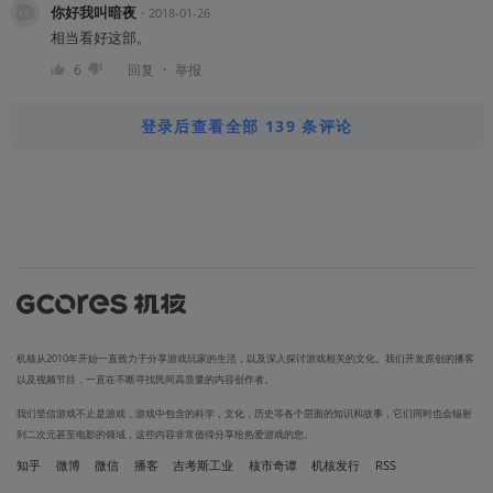
你好我叫暗夜
・
2018-01-26
相当看好这部。
・
6
回复
举报
登录后查看全部 139 条评论
机核从2010年开始一直致力于分享游戏玩家的生活，以及深入探讨游戏相关的文化。我们开发原创的播客
以及视频节目，一直在不断寻找民间高质量的内容创作者。
我们坚信游戏不止是游戏，游戏中包含的科学，文化，历史等各个层面的知识和故事，它们同时也会辐射
到二次元甚至电影的领域，这些内容非常值得分享给热爱游戏的您。
知乎
微博
微信
播客
吉考斯工业
核市奇谭
机核发行
RSS