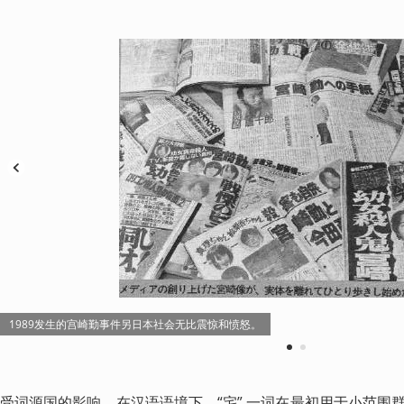
1989发生的宫崎勤事件另日本社会无比震惊和愤怒。
1
2
受词源国的影响，在汉语语境下，“宅” 一词在最初用于小范围