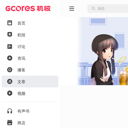
首页
机组
讨论
资讯
播客
文章
视频
有声书
商店