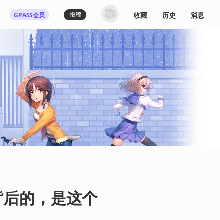
收藏
历史
消息
GPASS会员
登录机核你可以：
下载收藏播客节目
多端历史播放同步
发布内容动态/评论
关注喜欢的创作者
登录 / 注册
背后的，是这个