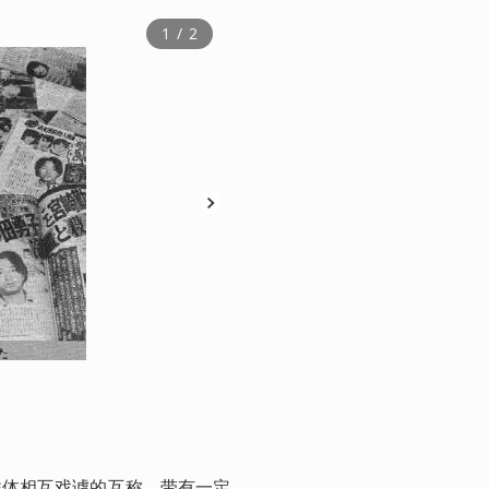
1
 / 
2
秋叶原随机杀人事件的发生恍如昨日。
群体相互戏谑的互称。带有一定