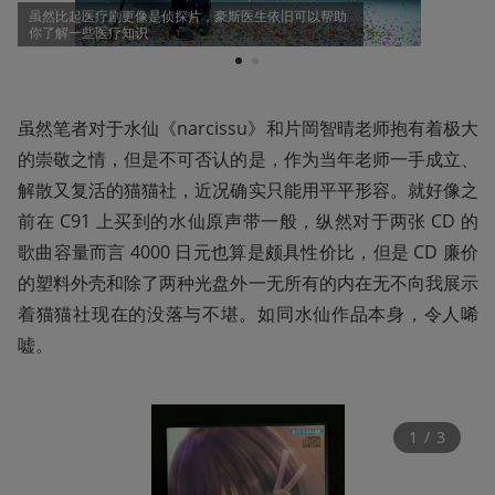
虽然比起医疗剧更像是侦探片，豪斯医生依旧可以帮助
你了解一些医疗知识
1
2
虽然笔者对于水仙《narcissu》和片岡智晴老师抱有着极大
的崇敬之情，但是不可否认的是，作为当年老师一手成立、
解散又复活的猫猫社，近况确实只能用平平形容。就好像之
前在 C91 上买到的水仙原声带一般，纵然对于两张 CD 的
歌曲容量而言 4000 日元也算是颇具性价比，但是 CD 廉价
的塑料外壳和除了两种光盘外一无所有的内在无不向我展示
着猫猫社现在的没落与不堪。如同水仙作品本身，令人唏
嘘。
1
 / 
3