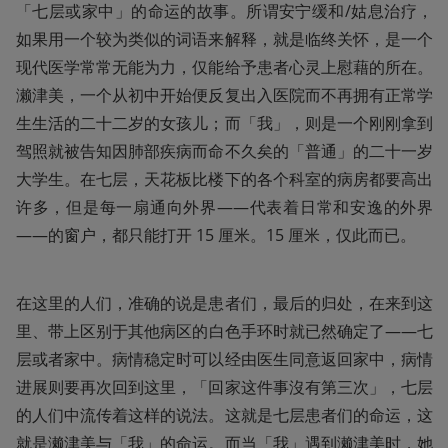
「七层或家中」的命运的故事。所谓安宁缓和/姑息治疗，
如果用一个较为类似的词语来解释，就是临终关怀，是一个
现代医学常常无能为力，仅能给予患者心灵上慰藉的所在。
濑津美，一个从初中开始便反复出入医院而不再拥有正常学
生生活的二十二岁的女孩儿；而「我」，则是一个刚刚拿到
驾照就被告知因肺部疾病而命不久矣的「普通」的二十一岁
大学生。在七层，天花板比楼下的各个科室的病房都要高出
许多，但是每一扇通向外界——代表着日常和安逸的外界
——的窗户，都只能打开 15 厘米。15 厘米，仅此而已。
在这里的人们，准确的说是患者们，最后的归处，在来到这
里、带上区别于其他病区的白色手环时就已然确定了——七
层或者家中。病情稳定时可以经由医生同意返回家中，病情
进展则要再次回到这里，「回家这件事沒有第三次」，七层
的人们中流传着这样的说法。这就是七层患者们的命运，这
就是濑津美与「我」的命运。而当「我」遇到濑津美时，她