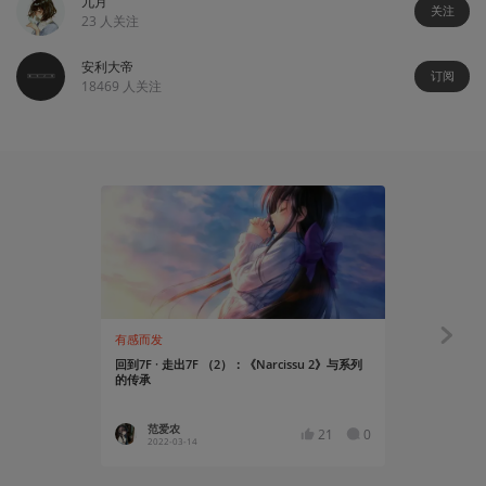
九月
关注
23
人关注
安利大帝
订阅
18469
人关注
有感而发
创作笔记
回到7F · 走出7F （2）：《Narcissu 2》与系列
关于视觉小
的传承
范爱农
JR瑞
21
0
2022-03-14
2022-03