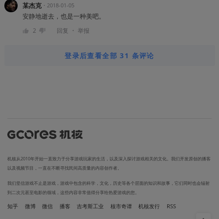
某杰克
・
2018-01-05
安静地逝去，也是一种美吧。
・
2
回复
举报
登录后查看全部 31 条评论
机核从2010年开始一直致力于分享游戏玩家的生活，以及深入探讨游戏相关的文化。我们开发原创的播客
以及视频节目，一直在不断寻找民间高质量的内容创作者。
我们坚信游戏不止是游戏，游戏中包含的科学，文化，历史等各个层面的知识和故事，它们同时也会辐射
到二次元甚至电影的领域，这些内容非常值得分享给热爱游戏的您。
知乎
微博
微信
播客
吉考斯工业
核市奇谭
机核发行
RSS