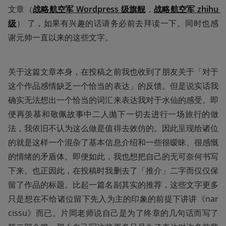
文章（
战略航空军 Wordpress 级旗舰
，
战略航空军 zhihu 
级
） 了，如果有兴趣的话请务必前去拜读一下。同时也感
谢元帅一直以来的这些文字。
关于这篇文章本身，在投稿之前我也收到了朋友关于「对于
这个作品感情缺乏一个恰当的表达」的反馈。但是说实话我
确实无法想出一个恰当的词汇来表达我对于水仙的感受。即
便再羡慕和敬佩故事中二人抛下一切去进行一场旅行的做
法，我依旧不认为这么做是值得去效仿的。因此呈现给诸位
的就是这样一个混杂了基本信息介绍和一些很暧昧、很感慨
的情绪的矛盾体。即便如此，我也想把自己的无可奈何书写
下来。也正因此，在投稿时我删去了「推介」二字而仅仅保
留了作品的标题。比起一篇名副其实的推荐，这些文字更多
只是想在不给诸位留下先入为主的印象的前提下讲讲《nar
cissu》而已。片岡老师说自己是为了终章的几句话而写了