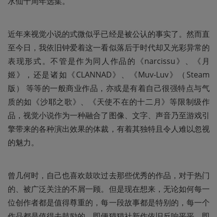
水仙十周年选集。
近年来视觉小说的式微似乎已经是被公认的事实了。然而直
至今日，我依旧钟爱着这一看似落后于时代却又光彩异常的
表现形式。不管是作为同人作品的《narcissu》、《月
姬》，还是诸如《CLANNAD》、《Muv-Luv》（Steam 
版） 等等的一般商业作品，亦或是有着自己很强特点与气
质的如《沙耶之歌》、《天使不在的十二月》等限制级作
品，视觉小说作为一种融合了图像、文字、声音乃至游戏引
擎带来的各种演出效果的体裁，有着其独特且令人难以忽视
的魅力。
曾几何时，自己也喜欢鼓吹过去那些优秀的作品，对于热门
的、被广泛关注的不屑一顾。但是现在想来，无论如何每一
位创作者都是值得尊重的，每一段故事都是特别的，每一个
作品都是值得去鼓励的。即便猫猫社新作依旧反响平平、即