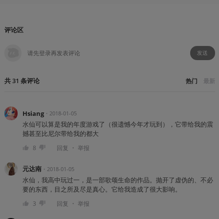
评论区
发送
共
31
条
评论
热门
最新
Hsiang
・
2018-01-05
水仙可以算是我的年度游戏了（很遗憾今年才玩到），它带给我的震
撼甚至比尼尔带给我的都大
・
8
回复
举报
元达南
・
2018-01-05
水仙，我高中玩过一，是一部歌颂生命的作品。抛开了虚伪的、不必
要的东西，目之所及尽是真心。它给我造成了很大影响。
・
3
回复
举报