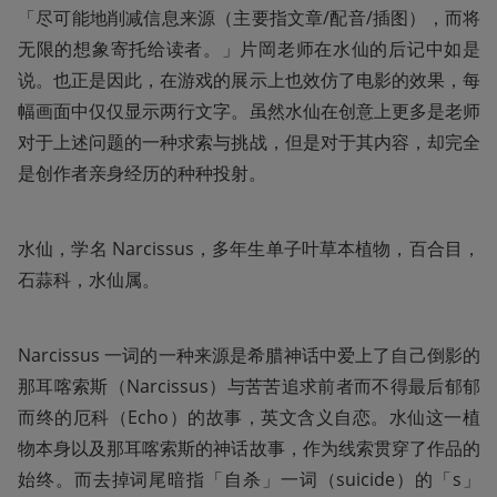
「尽可能地削减信息来源（主要指文章/配音/插图），而将
无限的想象寄托给读者。」片岡老师在水仙的后记中如是
说。也正是因此，在游戏的展示上也效仿了电影的效果，每
幅画面中仅仅显示两行文字。虽然水仙在创意上更多是老师
对于上述问题的一种求索与挑战，但是对于其内容，却完全
是创作者亲身经历的种种投射。
水仙，学名 Narcissus，多年生单子叶草本植物，百合目，
石蒜科，水仙属。
Narcissus 一词的一种来源是希腊神话中爱上了自己倒影的
那耳喀索斯（Narcissus）与苦苦追求前者而不得最后郁郁
而终的厄科（Echo）的故事，英文含义自恋。水仙这一植
物本身以及那耳喀索斯的神话故事，作为线索贯穿了作品的
始终。而去掉词尾暗指「自杀」一词（suicide）的「s」