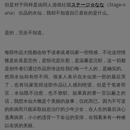
但是对于同样是由同人游戏社团
ステージ☆なな
（Stage-n
ana） 出品的水仙，我却不知道自己喜欢的是什么。
是的，完全不知道。
每部作品大抵都会给予读者或者玩家一些情感，不论这些情
愫是欢喜是悲伤，是惊诧是欣慰，是温馨是沉郁，这一切都
是创作者们通过作品所传达给我们每一个人的，是确实的。
然而水仙却有些不同。很多人表示在水仙第一部的最后哭
了，也有玩家觉得这部作品让人感到绝望。但是于笔者而
言，水仙既不治愈，也不致郁。如果真的要一言以蔽之的
话，我想水仙大概是个美丽的故事，仅此而已。因为不可逆
的疾病而只能采取姑息治疗的少年少女，在人生的最后决心
逃离病房，小小的违背一下命运的安排，在我看来有一种难
以名状的美丽。