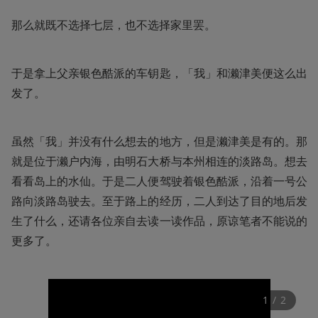
那么就既不选择七层，也不选择家里罢。
于是拿上父亲银色酷派的车钥匙，「我」和濑津美便这么出
发了。
虽然「我」并没有什么想去的地方，但是濑津美是有的。那
就是位于濑户内海，由明石大桥与本州相连的淡路岛。想去
看看岛上的水仙。于是二人便驾驶着银色酷派，沿着一号公
路向淡路岛驶去。至于路上的经历，二人到达了目的地后发
生了什么，还请各位亲自去读一读作品，原谅笔者不能说的
更多了。
1
 / 
2