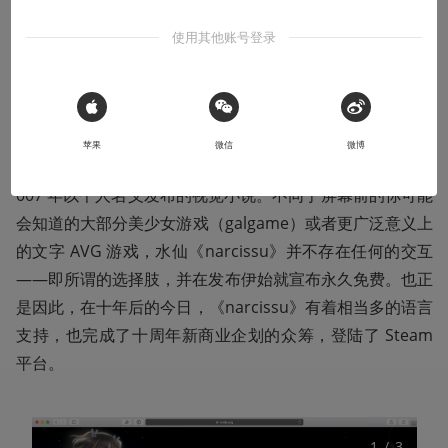
本文系用户投稿，不代表机核网观点
使用其他账号登录
一直想写些什么。关于水仙。
 Sign in with Apple
水仙《narcissu》（ナルキッソス）及其续作《narcissu SI
苹果
微信
微博
DE 2nd》是片岡とも（片岡智晴）老师分别于 2005 年及 2
007 年以个人名义发布的视觉小说。不同于屏幕前的你可能
会知道的大部分美少女游戏（galgame）或者更广泛意义上
的文字 AVG 游戏，水仙《narcissu》并不存在任何的交互
——即所谓的选择肢，并在发布伊始就宣布永久免费。也正
是因此，在十年后的今日，《narcissu》有着相当多的语言
支持，也完成了十周年新商业企划的众筹，登陆了 Steam 
平台。
1
 / 
3