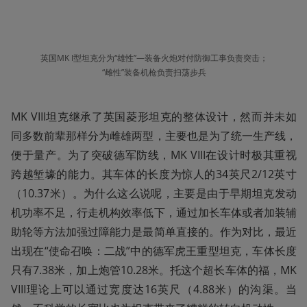
英国MK I型坦克分为“雄性”—装备火炮对付防御工事负责突击；
“雌性”装备机枪负责扫荡步兵
MK VIII坦克继承了英国菱形坦克的整体设计，然而并未如
同多数前辈那样分为雌雄两型，主要也是为了统一生产线，
便于量产。为了突破德军防线，MK VIII在设计时极其重视
跨越堑壕的能力。其车体的长度为惊人的34英尺2/12英寸
（10.37米）。为什么这么说呢，主要是由于早期坦克发动
机功率不足，行走机构效率低下，通过加长车体或者加装辅
助轮等方法加强过障能力是最简单直接的。作为对比，最近
出现在“使命召唤：二战”中的德军虎王重型坦克，车体长度
只有7.38米，加上炮管10.28米。托这个超长车体的福，MK 
VIII理论上可以通过宽度达16英尺（4.88米）的沟渠。当