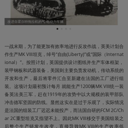
改进自霍尔特拖拉机的气-电动力车辆
1
2
3
4
一战末期，为了能更加有效率地进行反攻作战，英美计划合
作生产MK VIII坦克，绰号“自由(Liberty)”或“国际（Internat
ional）”。按照计划，英国提供设计图纸并生产车体框架，
装甲钢板和武器装备，美国则主要负责发动机，传动系统的
开发和生产，最后将零件汇合至新建在法国的工厂进行组
装。这项计划最初预计每月 就能生产1200辆MK VIII统一装
备英法美三军，赶在1919年的攻势中以大规模的装甲部队
冲击德军坚固的防线。显然这实在是过于乐观了，实际情况
是法国的组装工厂迟迟未能投产，而法国自研的FCM 2C/Ch
ar 2C重型坦克又指望不上。因此MK VIII移交于美国组装之
后整个生产链发生改变，直接导致MK VIII的生产效率低