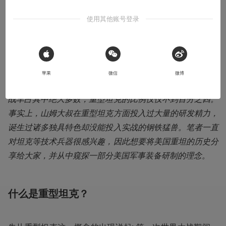
使用其他账号登录
本文系用户投稿，不代表机核网观点
导语：贵为世界第一军事强国的美国也曾在过去很长的一段
 Sign in with Apple
时间里在坦克这一领域却走歪了科技树。美国在整个第二次
苹果
微信
微博
世界大战期间大约生产了超过六万辆各型坦克，然而轻中型
战车占其中绝大多数，重型坦克的比例仅仅不到百分之四。
事实上，山姆大叔在重型坦克方面投入过大量的研发精力，
诞生过诸多独具特色却没能投入实战的钢铁猛兽。笔者一直
对坦克等技术兵器很感兴趣，因此想要将美国重坦的历史分
享给大家，并从中窥探一部分美国军事装备研制的理念。
什么是重型坦克？