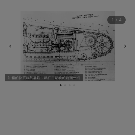
1
 / 
4
油箱的位置非常靠后，就在主动轮的前面一点
1
2
3
4