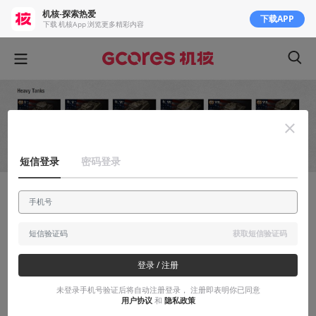
机核-探索热爱
下载APP
下载 机核App 浏览更多精彩内容
短信登录
密码登录
知识挖掘机
从Mark VIII开始，说说美国重型坦克的历
获取短信验证码
史
登录 / 注册
才疏意广的英雄梦（一）美国重型坦克发展史
未登录手机号验证后将自动注册登录， 注册即表明你已同意
用户协议
和
隐私政策
2017-12-09
panZer233