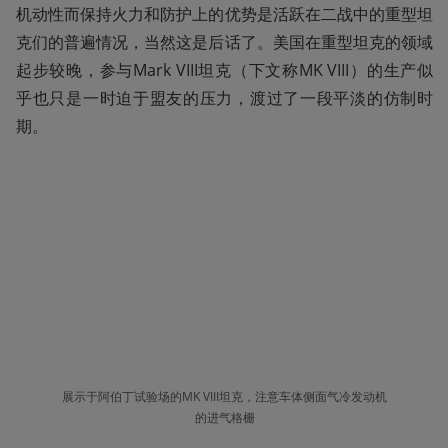
机动性而保持火力和防护上的优势是活跃在二战中的重型坦
克们的普遍情况，当然这是后话了。美国在重型坦克的领域
起步较晚，参与Mark VIII坦克（下文称MK VIII）的生产似
乎也只是一时迫于盟友的压力，渡过了一段平淡的仿制时
期。
展示于阿伯丁试验场的MK VIII坦克，注意车体侧面气冷发动机
的进气格栅