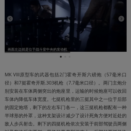
画面左边就是位于战斗室中央的发动机
1
2
3
MK VIII原型车的武器包括2门霍奇开斯六磅炮（57毫米口
径）和7挺霍奇开斯.303机枪（7.7毫米口径）。两门主炮分
别安装在车体两侧突出的炮座里，运输的时候炮座可以收回
车体内降低车体宽度。七挺机枪里的三挺其中之一位于后部
的固定炮塔，剩下的左右车门各一，这三挺机枪都配有一种
半球形的外罩，这种支架设计减少了设计死角方便对近处的
敌人步兵射击。剩下的四挺机枪依次安装于前部驾驶员两侧