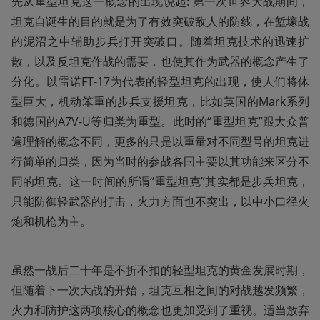
先从重型坦克这一概念的出现说起: 第一次世界大战期间，
坦克自诞生的目的就是为了有效突破敌人的防线，在堑壕战
的泥沼之中辅助步兵打开突破口。随着坦克技术的迅速扩
散，以及反坦克作战的需要，也使其作为武器的概念产生了
分化。以雷诺FT-17为代表的轻型坦克的出现，使人们将体
型巨大，机动笨重的步兵支援坦克，比如英国的Mark系列
和德国的A7V-U等归类为重型。此时的“重型坦克”跟大众普
遍理解的概念不同，更多的只是以重量对不同型号的坦克进
行简单的归类，因为当时的参战各国主要以其功能来区分不
同的坦克。这一时间的所谓“重型坦克”其实都是步兵坦克，
只能防御轻武器的打击，火力方面也不突出，以中小口径火
炮和机枪为主。
虽然一战后二十年是不折不扣的轻型坦克的黄金发展时期，
但随着下一次大战的开始，坦克互相之间的对战越发频繁，
火力和防护这两项核心的概念也更加受到了重视。适当放弃