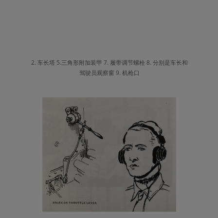
2. 车长塔 5.三角形附加装甲 7. 履带调节螺栓 8. 分别是车长和
驾驶员观察窗 9. 机枪口