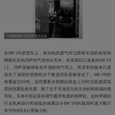
引擎舱隔板门旁边的通风风扇
在MK VIII原型车上，发动机的废气经过两根车顶的短管和
两根车后的消声排气管排出车外。在英国自己装备的MK VII
I上，消声器被移装在车顶的排气管上。而美军的版本只是
加长了顶部的管路然后干脆连消音器都省去了。MK VIII的
体重超过43吨，这些重量全部都由底盘上29对没装避震装
置的负重轮来支撑。除了位于车体后方的主动轮和前端的诱
导轮，车体中部还装有调节履带角度的拖带轮。这种早期的
行走机构设计和较低的推重比令MK VIII的最高时速大概只
有可怜的8.8公里每小时。