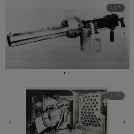
1
 / 
2
1
2
1
 / 
2