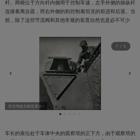
杆。两根位于方向杆内侧用于控制车速，左手外侧的操纵杆
连接着离合器，而右外侧的则控制着坦克的前进和后退。当
然，除了这些节流阀和其他常规的装置自然也是必不可少
1
 / 
5
坦克驾驶员都是勇士~
1
2
3
4
5
车长的座位处于车体中央的观察塔的正下方，由于观察塔的