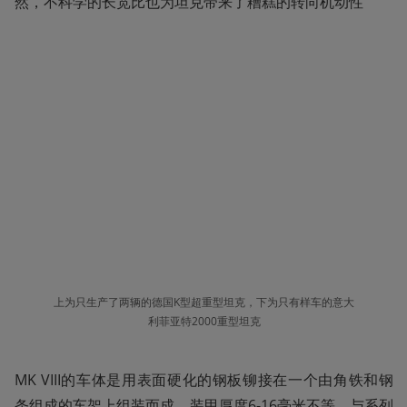
然，不科学的长宽比也为坦克带来了糟糕的转向机动性
上为只生产了两辆的德国K型超重型坦克，下为只有样车的意大
利菲亚特2000重型坦克
MK VIII的车体是用表面硬化的钢板铆接在一个由角铁和钢
条组成的车架上组装而成，装甲厚度6-16毫米不等。与系列