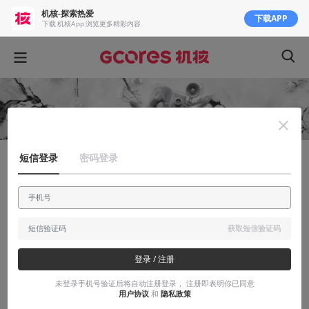
机核-探索热爱
下载APP
下载 机核App 浏览更多精彩内容
短信登录
密码登录
有感而发
沧海遗珠的恐怖邪典——我为什么如此钟情
于《恶灵附身》？
获取短信验证码
它又一次让我久违地在游戏里体验到了心跳加速、血脉贲张的感
觉。
登录 / 注册
未登录手机号验证后将自动注册登录， 注册即表明你已同意
2017-11-06
复调式
用户协议
和
隐私政策