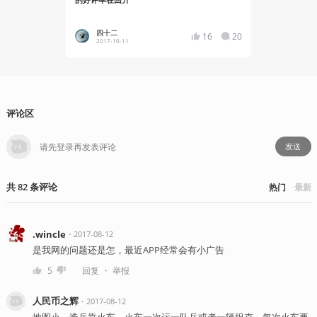
的好评率在回升
播！
四十二
核众U
16
20
2017-10-11
2017
评论区
发送
共
82
条
评论
热门
最新
.wincle
・
2017-08-12
是我网的问题还是怎，最近APP经常会有小广告
・
5
回复
举报
人民币之辉
・
2017-08-12
地图小，造兵靠火车，火车一次运一队兵或者一辆坦克，每次火车要