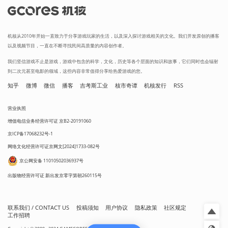
机核从2010年开始一直致力于分享游戏玩家的生活，以及深入探讨游戏相关的文化。我们开发原创的播客
以及视频节目，一直在不断寻找民间高质量的内容创作者。
我们坚信游戏不止是游戏，游戏中包含的科学，文化，历史等各个层面的知识和故事，它们同时也会辐射
到二次元甚至电影的领域，这些内容非常值得分享给热爱游戏的您。
知乎
微博
微信
播客
吉考斯工业
核市奇谭
机核发行
RSS
营业执照
增值电信业务经营许可证 京B2-20191060
京ICP备17068232号-1
网络文化经营许可证京网文[2024]1733-082号
京公网安备 11010502036937号
出版物经营许可证 新出发京零字第朝260115号
联系我们 / CONTACT US
投稿须知
用户协议
隐私政策
社区规定
工作招聘