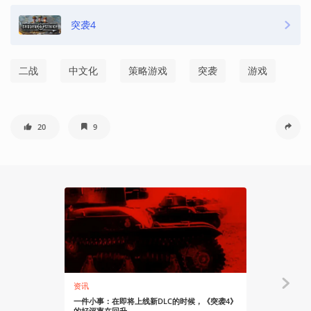
突袭4
二战
中文化
策略游戏
突袭
游戏
20
9
74:01
资讯
Gadio News
一件小事：在即将上线新DLC的时候，《突袭4》
哪台主机陪你最久