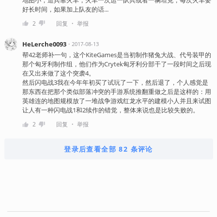
好长时间，如果加上队友的话...
・
2
回复
举报
HeLerche0093
・
2017-08-13
帮42老师补一句，这个KiteGames是当初制作猪兔大战、代号装甲的
那个匈牙利制作组，他们作为Crytek匈牙利分部干了一段时间之后现
在又出来做了这个突袭4。
然后闪电战3我在今年年初买了试玩了一下，然后退了，个人感觉是
那东西在把那个类似部落冲突的手游系统推翻重做之后是这样的：用
英雄连的地图规模放了一堆战争游戏红龙水平的建模小人并且来试图
让人有一种闪电战1和2续作的错觉，整体来说也是比较失败的。
・
2
回复
举报
登录后查看全部 82 条评论