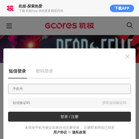
机核-探索热爱
下载APP
下载 机核App 浏览更多精彩内容
短信登录
密码登录
知识挖掘机
独立游戏开发怎么省钱？聊聊《死亡细胞》
的模块化开发
获取短信验证码
一篇《死亡细胞》的游戏笔记，琢磨琢磨独立游戏如何省钱的事
登录 / 注册
2017-07-08
独自等待
未登录手机号验证后将自动注册登录， 注册即表明你已同意
用户协议
和
隐私政策