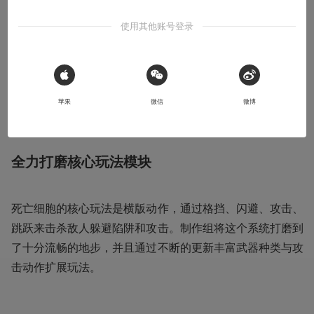
本文系用户投稿，不代表机核网观点
使用其他账号登录
死亡细胞作为融合了恶魔城和rougelite元素的游戏，利用
有限的素材非常清晰的传达了游戏最核心的游戏乐趣，这一
 Sign in with Apple
套历史悠久的地牢游戏设计理念在如今对于如何提高游戏制
苹果
微信
微博
作的效率仍然有值得借鉴的地方。
全力打磨核心玩法模块
死亡细胞的核心玩法是横版动作，通过格挡、闪避、攻击、
跳跃来击杀敌人躲避陷阱和攻击。制作组将这个系统打磨到
了十分流畅的地步，并且通过不断的更新丰富武器种类与攻
击动作扩展玩法。