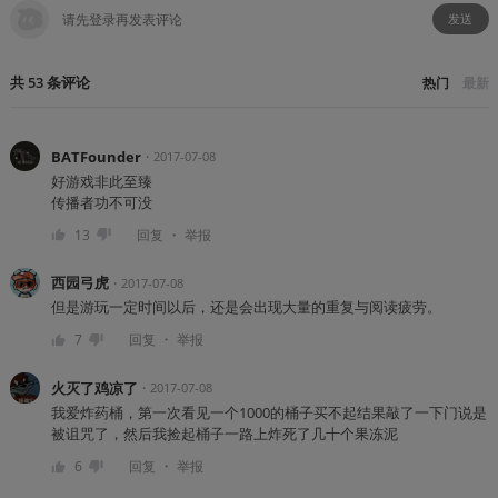
发送
共
53
条
评论
热门
最新
BATFounder
・
2017-07-08
好游戏非此至臻
传播者功不可没
・
13
回复
举报
西园弓虎
・
2017-07-08
但是游玩一定时间以后，还是会出现大量的重复与阅读疲劳。
・
7
回复
举报
火灭了鸡凉了
・
2017-07-08
我爱炸药桶，第一次看见一个1000的桶子买不起结果敲了一下门说是
被诅咒了，然后我捡起桶子一路上炸死了几十个果冻泥
・
6
回复
举报