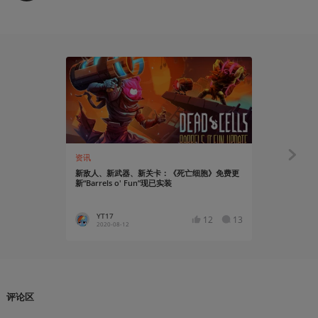
资讯
知识挖掘机
新敌人、新武器、新关卡：《死亡细胞》免费更
不参考额外
新“Barrels o' Fun”现已实装
种猜想
YT17
温存丶
12
13
2020-08-12
2020-03
评论区