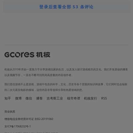
登录后查看全部 53 条评论
机核从2010年开始一直致力于分享游戏玩家的生活，以及深入探讨游戏相关的文化。我们开发原创的播客
以及视频节目，一直在不断寻找民间高质量的内容创作者。
我们坚信游戏不止是游戏，游戏中包含的科学，文化，历史等各个层面的知识和故事，它们同时也会辐射
到二次元甚至电影的领域，这些内容非常值得分享给热爱游戏的您。
知乎
微博
微信
播客
吉考斯工业
核市奇谭
机核发行
RSS
营业执照
增值电信业务经营许可证 京B2-20191060
京ICP备17068232号-1