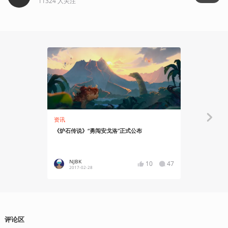
11324
人关注
资讯
资讯
《炉石传说》“勇闯安戈洛”正式公布
《炉石传说》
自行创业
NJBK
札幌Sa
10
47
2017-02-28
2018-04
评论区