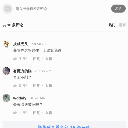
发送
共
16
条
评论
热门
最新
拔丝光头
・
2017-03-02
暴雪你尽管炒作，上线算我输
・
3
回复
举报
有魔力的猫
・
2017-03-02
青玉不削？
・
0
回复
举报
wddely
・
2017-03-02
会表演送披萨吗？
・
1
回复
举报
登录后查看全部 16 条评论