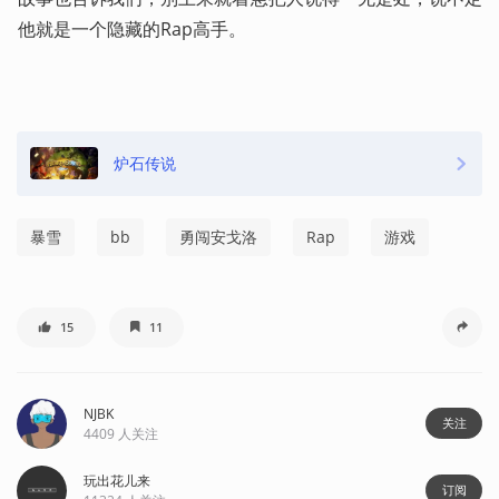
他就是一个隐藏的Rap高手。
炉石传说
暴雪
bb
勇闯安戈洛
Rap
游戏
15
11
NJBK
关注
4409
人关注
玩出花儿来
订阅