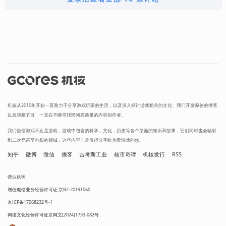
机核从2010年开始一直致力于分享游戏玩家的生活，以及深入探讨游戏相关的文化。我们开发原创的播客
以及视频节目，一直在不断寻找民间高质量的内容创作者。
我们坚信游戏不止是游戏，游戏中包含的科学，文化，历史等各个层面的知识和故事，它们同时也会辐射
到二次元甚至电影的领域，这些内容非常值得分享给热爱游戏的您。
知乎
微博
微信
播客
吉考斯工业
核市奇谭
机核发行
RSS
营业执照
增值电信业务经营许可证 京B2-20191060
京ICP备17068232号-1
网络文化经营许可证京网文[2024]1733-082号