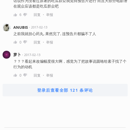
话说作为没看过原著的吃瓜群众我觉得预告片还行 而且大部分电影潜
在观众应该都是吃瓜群众吧
・
6
回复
举报
ANUBIS
・
2017-02-13
之前我就担心药丸, 果然完了, 连预告片都骗不了人
・
0
回复
举报
萝卜
・
2017-02-13
？？？看起来改编幅度很大啊，感觉为了把故事说圆咯给素子找了个
行为的动机
・
0
回复
举报
登录后查看全部 121 条评论