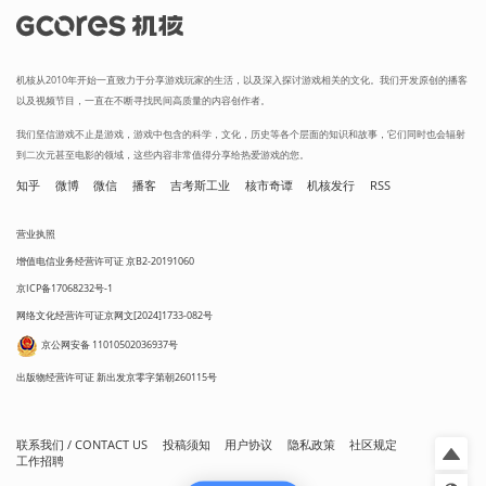
机核从2010年开始一直致力于分享游戏玩家的生活，以及深入探讨游戏相关的文化。我们开发原创的播客
以及视频节目，一直在不断寻找民间高质量的内容创作者。
我们坚信游戏不止是游戏，游戏中包含的科学，文化，历史等各个层面的知识和故事，它们同时也会辐射
到二次元甚至电影的领域，这些内容非常值得分享给热爱游戏的您。
知乎
微博
微信
播客
吉考斯工业
核市奇谭
机核发行
RSS
营业执照
增值电信业务经营许可证 京B2-20191060
京ICP备17068232号-1
网络文化经营许可证京网文[2024]1733-082号
京公网安备 11010502036937号
出版物经营许可证 新出发京零字第朝260115号
联系我们 / CONTACT US
投稿须知
用户协议
隐私政策
社区规定
工作招聘