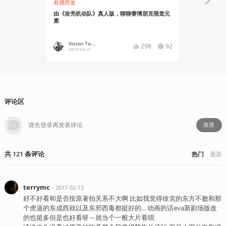
有感而发
有感而发
由《攻壳机动队》真人版，聊聊赛博朋克视觉元
【剧透警告
素
但绝不是那
Vision To...
Fyc-Vo
298
92
2017-04-21
2017-04
评论区
发送
共
121
条
评论
热门
最新
terrymc
・
2017-02-13
好不好看和是否按原著拍关系不大啊 比如我觉得徐克的东方不败和那
个虎逼的东成西就以及东邪西毒都挺好的... 动画的话eva新剧场版改
的也挺多但是也好看呀～就当个一般大片看呗