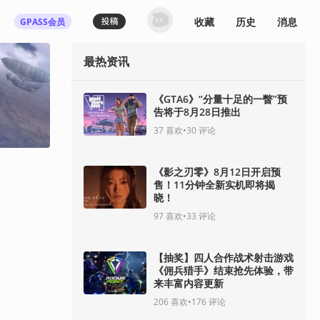
收藏
历史
消息
GPASS会员
最热资讯
《GTA6》“分量十足的一瞥”预
告将于8月28日推出
37
喜欢
•
30
评论
《影之刃零》8月12日开启预
售！11分钟全新实机即将揭
晓！
97
喜欢
•
33
评论
【抽奖】四人合作战术射击游戏
《佣兵猎手》结束抢先体验，带
来丰富内容更新
206
喜欢
•
176
评论