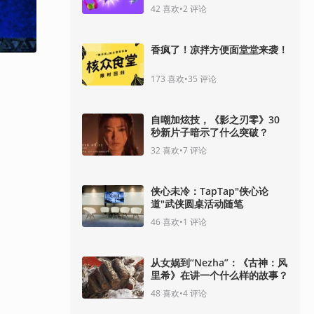
42
喜欢
•
2
评论
香疯了！凉拌方便面堂堂来袭！
173
喜欢
•
35
评论
自嘲加炫技，《影之刃零》30
秒新片子暗示了什么突破？
32
喜欢
•
7
评论
侠心未冷：TapTap"侠心论
道"武侠圆桌活动随笔
46
喜欢
•
1
评论
从女娲到“Nezha”：《古神：风
里希》在讲一个什么样的故事？
48
喜欢
•
4
评论