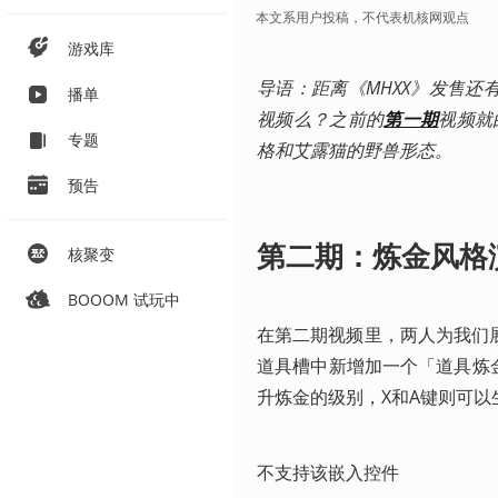
本文系用户投稿，不代表机核网观点
游戏库
导语：距离《MHXX》发售
播单
视频么？之前的
第一期
视频就
专题
格和艾露猫的野兽形态。
预告
第二期：炼金风格
核聚变
BOOOM 试玩中
在第二期视频里，两人为我们
道具槽中新增加一个「道具炼
升炼金的级别，X和A键则可以
不支持该嵌入控件