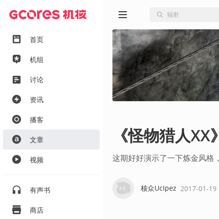
首页
机组
讨论
资讯
播客
《怪物猎人XX
文章
这期好好演示了一下炼金风格
视频
核众UcIpez
2017-01-19
有声书
商店