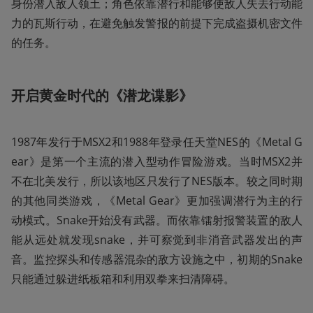
身份潜入敌人领土；角色依靠潜行和能够使敌人失去行动能
力的瓦斯行动，在避免触发警报的前提下完成盗摄机密文件
的任务。
开启黄金时代的《潜龙谍影》
1987年发行于MSX2和1988年登录任天堂NES的《Metal G
ear》是第一个主流的潜入型动作冒险游戏。当时MSX2并
不在北美发行，所以该地区只发行了NES版本。较之同时期
的其他同类游戏，《Metal Gear》更加强调潜行为主的行
动模式。Snake开始没有武器。而依靠镭射报警装置的敌人
能从远处就发现snake，并可察觉到非消音武器发出的声
音。监控探头和传感器混杂的敌方设施之中，初期的Snake
只能通过躲进纸板箱和利用双拳来扫清障碍。