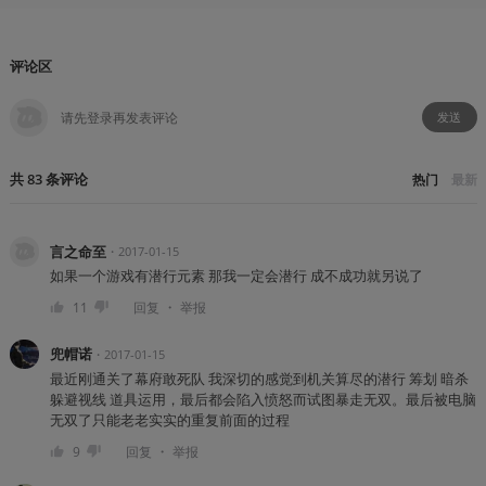
评论区
发送
共
83
条
评论
热门
最新
言之命至
・
2017-01-15
如果一个游戏有潜行元素 那我一定会潜行 成不成功就另说了
・
11
回复
举报
兜帽诺
・
2017-01-15
最近刚通关了幕府敢死队 我深切的感觉到机关算尽的潜行 筹划 暗杀
躲避视线 道具运用，最后都会陷入愤怒而试图暴走无双。最后被电脑
无双了只能老老实实的重复前面的过程
・
9
回复
举报