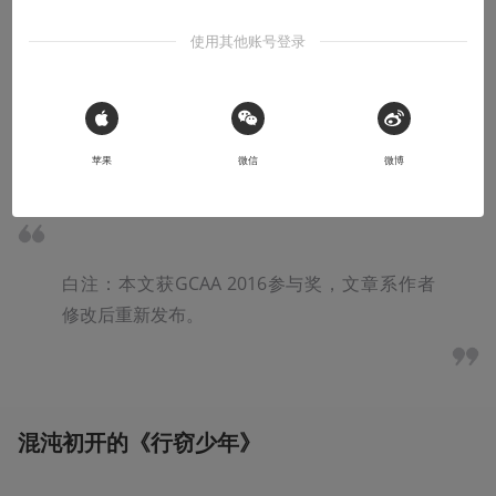
本文系用户投稿，不代表机核网观点
使用其他账号登录
导语：孩提时代的捉迷藏应该是我们玩到的第一个潜行游
戏。而作为动作游戏的一个分支。潜行游戏有着悠久的历
 Sign in with Apple
史。
苹果
微信
微博
白注：本文获GCAA 2016参与奖，文章系作者
修改后重新发布。
混沌初开的《行窃少年》