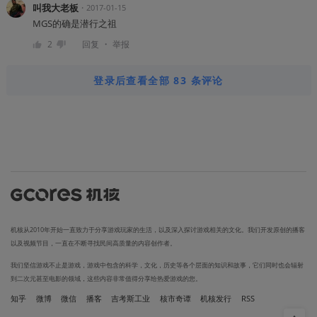
叫我大老板
・
2017-01-15
MGS的确是潜行之祖
・
2
回复
举报
登录后查看全部 83 条评论
机核从2010年开始一直致力于分享游戏玩家的生活，以及深入探讨游戏相关的文化。我们开发原创的播客
以及视频节目，一直在不断寻找民间高质量的内容创作者。
我们坚信游戏不止是游戏，游戏中包含的科学，文化，历史等各个层面的知识和故事，它们同时也会辐射
到二次元甚至电影的领域，这些内容非常值得分享给热爱游戏的您。
知乎
微博
微信
播客
吉考斯工业
核市奇谭
机核发行
RSS