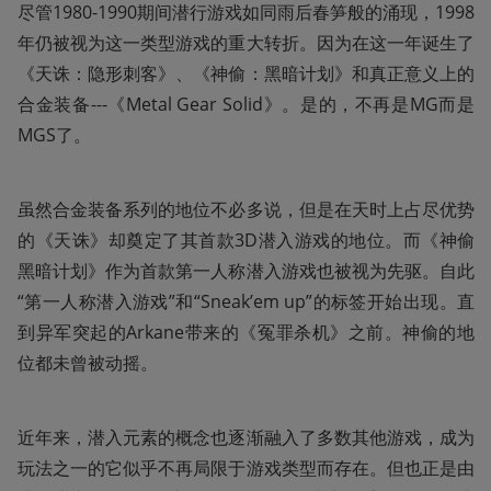
尽管1980-1990期间潜行游戏如同雨后春笋般的涌现，1998
年仍被视为这一类型游戏的重大转折。因为在这一年诞生了
《天诛：隐形刺客》、《神偷：黑暗计划》和真正意义上的
合金装备---《Metal Gear Solid》。是的，不再是MG而是
MGS了。
虽然合金装备系列的地位不必多说，但是在天时上占尽优势
的《天诛》却奠定了其首款3D潜入游戏的地位。而《神偷
黑暗计划》作为首款第一人称潜入游戏也被视为先驱。自此
“第一人称潜入游戏”和“Sneak’em up”的标签开始出现。直
到异军突起的Arkane带来的《冤罪杀机》之前。神偷的地
位都未曾被动摇。
近年来，潜入元素的概念也逐渐融入了多数其他游戏，成为
玩法之一的它似乎不再局限于游戏类型而存在。但也正是由