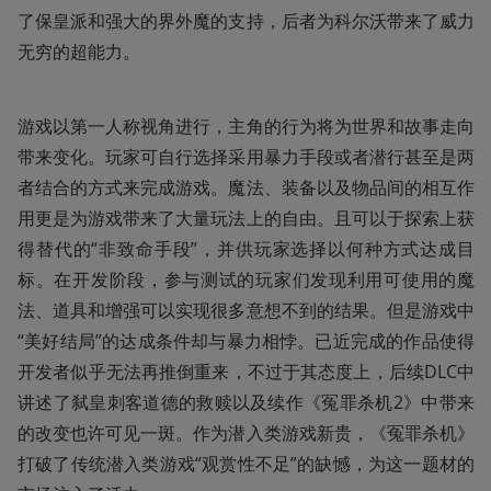
了保皇派和强大的界外魔的支持，后者为科尔沃带来了威力
无穷的超能力。
游戏以第一人称视角进行，主角的行为将为世界和故事走向
带来变化。玩家可自行选择采用暴力手段或者潜行甚至是两
者结合的方式来完成游戏。魔法、装备以及物品间的相互作
用更是为游戏带来了大量玩法上的自由。且可以于探索上获
得替代的“非致命手段”，并供玩家选择以何种方式达成目
标。在开发阶段，参与测试的玩家们发现利用可使用的魔
法、道具和增强可以实现很多意想不到的结果。但是游戏中
“美好结局”的达成条件却与暴力相悖。已近完成的作品使得
开发者似乎无法再推倒重来，不过于其态度上，后续DLC中
讲述了弑皇刺客道德的救赎以及续作《冤罪杀机2》中带来
的改变也许可见一斑。作为潜入类游戏新贵，《冤罪杀机》
打破了传统潜入类游戏“观赏性不足”的缺憾，为这一题材的