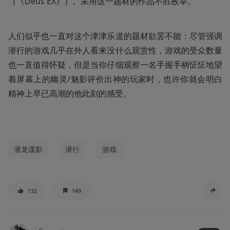
（《Deus EX》）。采用这一题材的作品不胜枚举。
人们似乎也一直对这个津津乐道的题材欲罢不能：尽管强调
潜行的游戏几乎在外人看来没什么观赏性，游戏的受众数量
也一直值得怀疑，但是当你仔细观察一名手握手柄怔怔地望
着屏幕上的幽灵/魅影评价出神的玩家时，也许你就会明白
精神上早已高潮的他此刻的感受。
潜龙谍影
潜行
游戏
132
149