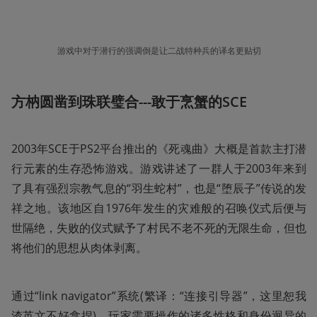
游戏中对于潜行的强调倒是让二战特种兵的译名更贴切
方枘圆凿到珠联璧合---敢于烹蟹的SCE
2003年SCE于PS2平台推出的《死魂曲》大概是首款主打潜
行元素的生存恐怖游戏。游戏讲述了一群人于2003年来到
了具有强烈宗教气息的“羽生蛇村”，也是“堕辰子”传说的发
祥之地。该地区自1976年发生的灾难般的召唤仪式后便与
世隔绝，失败的仪式赋予了村民不老不死的无限生命，但也
将他们的思想从肉体剥离。
通过“link navigator”系统(繁译：“连接引导器”，这里恕我
渣英文不好拿捏)，玩家需要操作的诸多性格和身份迥异的