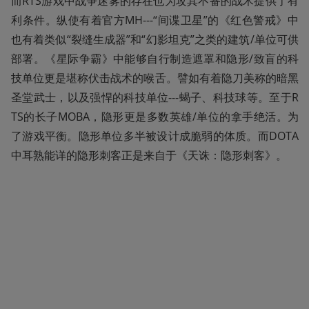
而RTS游戏中战争迷雾的存在也为攻其不备的战术提供了有
利条件。纵使有着官方MH---“间谍卫星”的《红色警戒》中
也有着类似“裂缝生成器”和“幻影坦克”之类的建筑/单位可供
部署。《星际争霸》中能够自行制造遮罩和隐形/致盲的科
技单位更是堪称伏击战术的喉舌。譬如有着隐刀美称的暗黑
圣堂武士，以及强悍的科技单位---蝎子、科技球等。至于R
TS的长子MOBA，隐形更是多数英雄/单位的拿手绝活。为
了游戏平衡。隐形单位多半被设计成脆弱的体质。而DOTA
中耳熟能详的隐形刺客正是来自于《天诛：隐形刺客》。