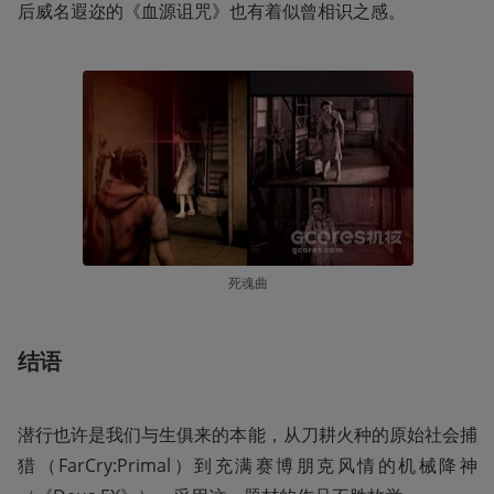
后威名遐迩的《血源诅咒》也有着似曾相识之感。
死魂曲
结语
潜行也许是我们与生俱来的本能，从刀耕火种的原始社会捕
猎（FarCry:Primal）到充满赛博朋克风情的机械降神