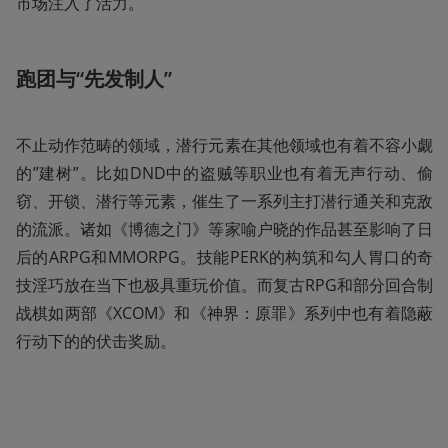
市场注入了活力。
跑团与“先发制人”
不止动作范畴的领域，潜行元素在其他领域也有着不容小觑
的”建树”。比如DND中的盗贼等职业也有着无声行动、偷
窃、开锁、潜行等元素，催生了一系列主打潜行通关和克敌
的流派。诸如《博德之门》等家喻户晓的作品甚至影响了日
后的ARPG和MMORPG。技能PERK的构筑和勾人胃口的奇
技淫巧放在当下也极具重玩价值。而复古RPG和部分回合制
战棋如两部《XCOM》和《神界：原罪》系列中也有着隐蔽
行动下的的伏击奖励。