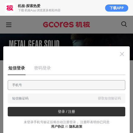
机核-探索热爱
下载APP
下载 机核App 浏览更多精彩内容
短信登录
密码登录
知识挖掘机
骨软身躯健，行步似飞仙——浅谈游戏中的
潜入元素
获取短信验证码
事了拂衣去的飘逸潇洒，是玩家心中对于无名英雄情怀的渴求与展
现。
登录 / 注册
未登录手机号验证后将自动注册登录， 注册即表明你已同意
2017-01-15
Georgette
用户协议
和
隐私政策