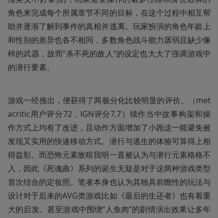
角色来完成每个所属章节不同的目标，在这个过程中相互帮
助并逐渐了解到事件的真相并逃离。玩家扮演的角色年龄上
和性别的差异也各不相同，多数角色战斗能力孱弱且缺少像
样的武器，故而“杀不死的敌人”的设定也大大了强调游戏中
的潜行要素。
游戏一经推出，便获得了两极分化比较明显的评价。（met
acritic用户评分72，IGN评分7.7）续作当中故事构架和操
作方式上均有了改进，且动作方面增加了小跑这一能避免被
发现又实用的快速移动方式。潜行与逃生的体验可算得上相
得益彰。而恐怖元素敌暗我明一直被认为与潜行元素格格不
入，因此《死魂曲》系列的诞生无疑是对于这两种游戏类型
首次结合的定妆照。笔者本身也认为其独具前瞻性的玩法与
设计对于后来的AVG类游戏比如《最后的生还者》也有着重
大的启发。甚至游戏中围绕“人鱼肉”的剧情演出效果让多年