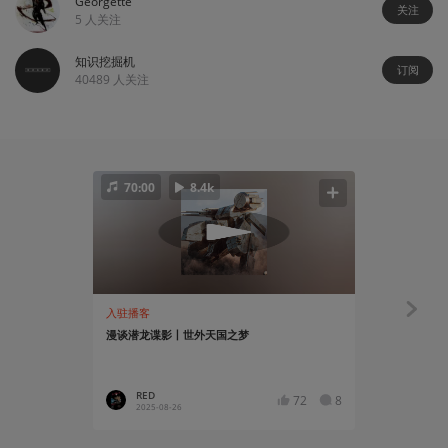
Georgette
关注
5
人关注
知识挖掘机
订阅
40489
人关注
70:00
8.4k
入驻播客
资讯
漫谈潜龙谍影丨世外天国之梦
David H
直播活动
RED
YT17
72
8
2025-08-26
2021-01