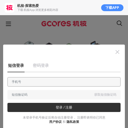
机核-探索热爱
下载APP
下载 机核App 浏览更多精彩内容
短信登录
密码登录
安利大帝
想做游戏？可以先玩玩这个
获取短信验证码
想要做游戏，喜欢模拟游戏，都可以试试。
登录 / 注册
2017-01-31
Craye
未登录手机号验证后将自动注册登录， 注册即表明你已同意
用户协议
和
隐私政策
本文系用户投稿，不代表机核网观点