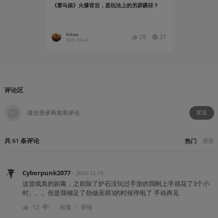
《赛马娘》火爆背后，是玩法上的另辟蹊径？
从《赛马娘
kituu
nagiCa
29
21
2021-04-23
2021-03
评论区
发送
共
61
条
评论
热门
最新
Cyberpunk2077
・
2016-12-19
这游戏真的剧毒，之前除了炉石没玩过手游的我刚上手就花了3个小
时。。。但是我铆足了劲做巫师3的时候停电了 手动再见
・
12
回复
举报