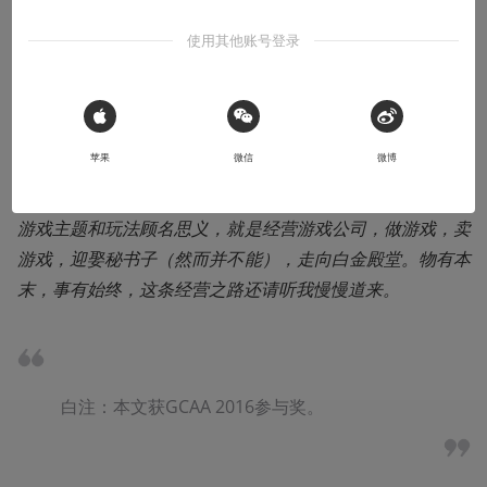
使用其他账号登录
导语：今天为大家带来这款游戏是一家叫做“Kairosoft（国
内一般称开罗）”的日本公司带来的《游戏开发物语》 （另
有民间翻译为“游戏发展国”）。是一款兼有模拟经营和养成
 Sign in with Apple
要素的像素风游戏。
苹果
微信
微博
游戏主题和玩法顾名思义，就是经营游戏公司，做游戏，卖
游戏，迎娶秘书子（然而并不能），走向白金殿堂。物有本
末，事有始终，这条经营之路还请听我慢慢道来。
白注：本文获GCAA 2016参与奖。