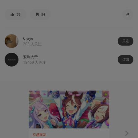
76
54
Craye
关注
203
人关注
安利大帝
订阅
18469
人关注
有感而发
有感而发