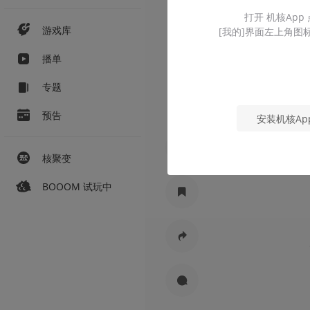
打开 机核App
游戏库
[我的]界面左上角图
播单
专题
预告
安装机核Ap
核聚变
BOOOM 试玩中