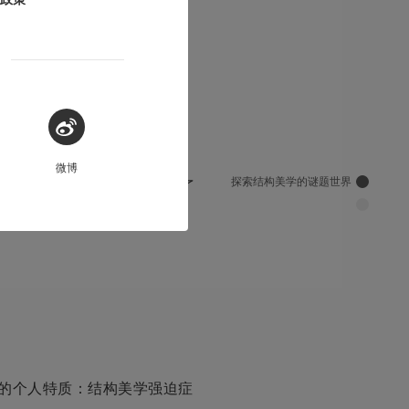
微博
探索结构美学的谜题世界
是我的菜，Bicolor 也是玩了
迷了，现已接近通关（第一次）。
Blow 的个人特质：结构美学强迫症