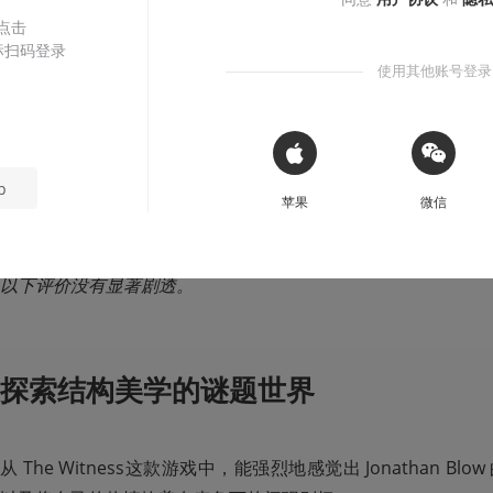
 点击
标扫码登录
ZackZ
2016-12-14
使用其他账号登录
本文系用户投稿，不代表机核网观点
 Sign in with Apple
p
苹果
微信
导语：前两天 The Witness 打折，于是就买了。老实说划线谜题不
一些，就觉得索然无味了。然而 Witness 竟然一不小心就沉
以下评价没有显著剧透。
探索结构美学的谜题世界
从 The Witness这款游戏中，能强烈地感觉出 Jonathan 