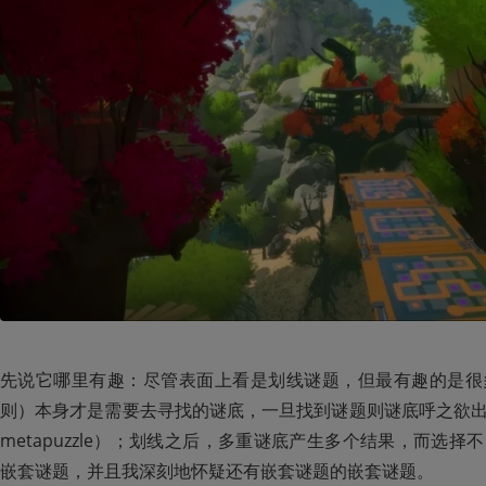
先说它哪里有趣：尽管表面上看是划线谜题，但最有趣的是很
则）本身才是需要去寻找的谜底，一旦找到谜题则谜底呼之欲出
metapuzzle）；划线之后，多重谜底产生多个结果，而选
嵌套谜题，并且我深刻地怀疑还有嵌套谜题的嵌套谜题。