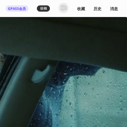
收藏
历史
消息
GPASS会员
登录机核你可以：
下载收藏播客节目
多端历史播放同步
发布内容动态/评论
关注喜欢的创作者
登录 / 注册