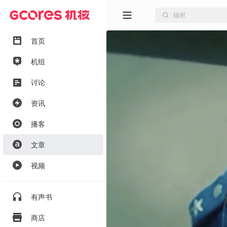
首页
机组
讨论
资讯
播客
文章
视频
有声书
商店