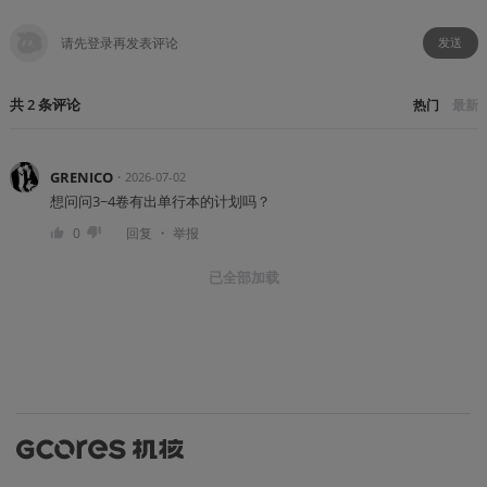
发送
共
2
条
评论
热门
最新
GRENICO
・
2026-07-02
想问问3~4卷有出单行本的计划吗？
・
0
回复
举报
已全部加载