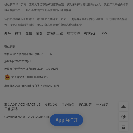
机核从2010年开始一直致力于分享游戏玩家的生活，以及深入探讨游戏相关的文化。我们开发原创的播客
以及视频节目，一直在不断寻找民间高质量的内容创作者。
我们坚信游戏不止是游戏，游戏中包含的科学，文化，历史等各个层面的知识和故事，它们同时也会辐射
到二次元甚至电影的领域，这些内容非常值得分享给热爱游戏的您。
知乎
微博
微信
播客
吉考斯工业
核市奇谭
机核发行
RSS
营业执照
增值电信业务经营许可证 京B2-20191060
京ICP备17068232号-1
网络文化经营许可证京网文[2024]1733-082号
京公网安备 11010502036937号
出版物经营许可证 新出发京零字第朝260115号
联系我们 / CONTACT US
投稿须知
用户协议
隐私政策
社区规定
工作招聘
Copyright © 2009 - 2024 GAMECORES. All Rights Reserved
App内打开