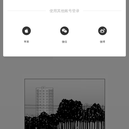
独立漫画《绿海假日》20章 琥珀子弹-1
使用其他账号登录
接上，卷四完。
2026-06-03
马里奥大叔38岁
 Sign in with Apple
苹果
微信
微博
本文系用户投稿，不代表机核网观点
⚠️ 未经作者授权 禁止转载