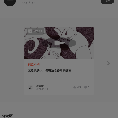
订阅
3825
人关注
02:21
视觉动物
视觉动物
无论长多大，都有适合你看的漫画
聊聊东方古
漫编室
歪鼻子
43
5
2021-11-20
2020-09
评论区