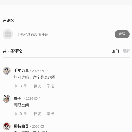
评论区
发送
共
3
条
评论
热门
最新
千年力量
・
2026-05-14
能引进吗，这个是真想看
・
3
回复
举报
逊子_
・
2026-05-14
阈限空间
・
0
回复
举报
哥特幽灵
・
2026-05-14