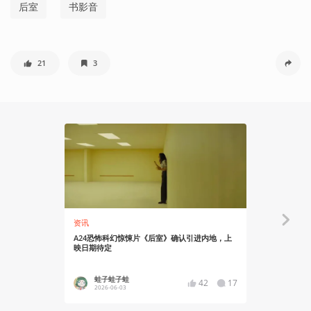
后室
书影音
21
3
资讯
有感而发
A24恐怖科幻惊悚片《后室》确认引进内地，上
从“梦核”进
映日期待定
蛙子蛙子蛙
游戏披
42
17
2026-06-03
2022-07