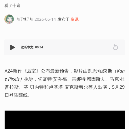
看了十遍
2026-05-14
发布于
资讯
蛙子蛙子蛙
收听本文
00:34
A24新作《后室》公布最新预告，影片由凯恩·帕森斯（
Kan
e Pixels）
执导，切瓦特·艾乔福、雷娜特·赖因斯夫、马克·杜
普拉斯、芬·贝内特和卢基塔·麦克斯韦尔等人出演，5月29
日登陆院线。