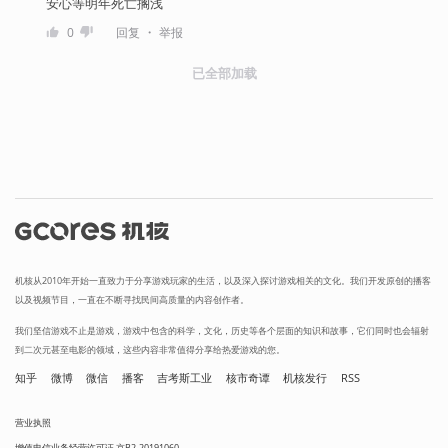
安心等明年死亡搁浅
・
0
回复
举报
已全部加载
机核从2010年开始一直致力于分享游戏玩家的生活，以及深入探讨游戏相关的文化。我们开发原创的播客
以及视频节目，一直在不断寻找民间高质量的内容创作者。
我们坚信游戏不止是游戏，游戏中包含的科学，文化，历史等各个层面的知识和故事，它们同时也会辐射
到二次元甚至电影的领域，这些内容非常值得分享给热爱游戏的您。
知乎
微博
微信
播客
吉考斯工业
核市奇谭
机核发行
RSS
营业执照
增值电信业务经营许可证 京B2-20191060