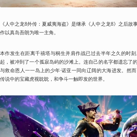
《人中之龙8外传：夏威夷海盗》是继承《人中之龙8》之后故
作以真岛吾朗为唯一主角。
本作发生在距离千禧塔与桐生并肩作战已过去半年之久的时刻
起，被冲到了一个孤寂岛屿的沙滩上。连自己的名字都遗忘了
与救命恩人一一岛上的少年·诺亚一同向辽阔的大海进发。然
传说中的宝藏虎视眈眈，和争斗一触即发的世界。