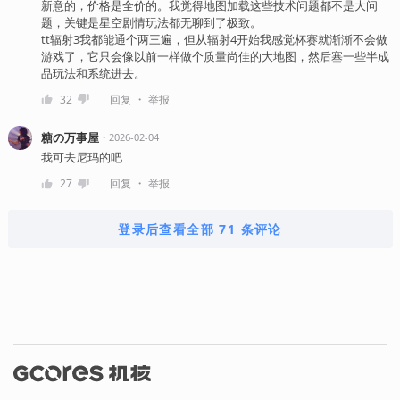
新意的，价格是全价的。我觉得地图加载这些技术问题都不是大问
题，关键是星空剧情玩法都无聊到了极致。
tt辐射3我都能通个两三遍，但从辐射4开始我感觉杯赛就渐渐不会做
游戏了，它只会像以前一样做个质量尚佳的大地图，然后塞一些半成
品玩法和系统进去。
・
32
回复
举报
糖の万事屋
・
2026-02-04
我可去尼玛的吧
・
27
回复
举报
登录后查看全部 71 条评论