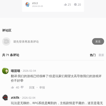
YT17
浩海
25
20
2024-03-05
2023-09
评论区
发送
共
71
条
评论
热门
最新
喵苗喵
・
2026-02-04
翻译:我们的游戏已经很棒了!但是玩家们期望太高导致我们的游戏评
价不好🤓
・
40
回复
举报
ztkllk
・
2026-02-04
玩法是无聊的，RPG系统是阉割的，主线剧情是平庸的，迷宫是毫无