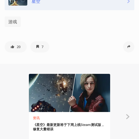
星空
游戏
20
7
资讯
有感而发
《星空》最新更新将于下周上线Steam测试版，
不应该叫星
修复大量错误
空”