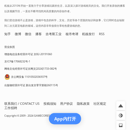
机核从2010年开始一直致力于分享游戏玩家的生活，以及深入探讨游戏相关的文化。我们开发原创的播客
以及视频节目，一直在不断寻找民间高质量的内容创作者。
我们坚信游戏不止是游戏，游戏中包含的科学，文化，历史等各个层面的知识和故事，它们同时也会辐射
到二次元甚至电影的领域，这些内容非常值得分享给热爱游戏的您。
知乎
微博
微信
播客
吉考斯工业
核市奇谭
机核发行
RSS
营业执照
增值电信业务经营许可证 京B2-20191060
京ICP备17068232号-1
网络文化经营许可证京网文[2024]1733-082号
京公网安备 11010502036937号
出版物经营许可证 新出发京零字第朝260115号
联系我们 / CONTACT US
投稿须知
用户协议
隐私政策
社区规定
工作招聘
Copyright © 2009 - 2024 GAMECORES. All Rights Reserved
App内打开