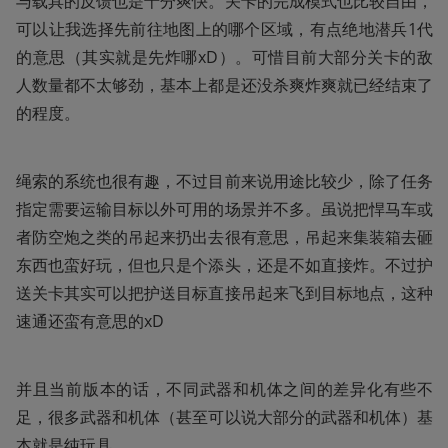
与载具的反馈也是十分爽快。关卡的完成模式也比较自由，
可以让我选择先前往地图上的哪个区域，有点绝地潜兵1代
的意思（其实就是先炸哪xD）。可惜目前大部分关卡的敌
人数量都不太够劲，基本上都是还没杀爽炸爽就已经结束了
的程度。
绳索的系统也很有趣，不过目前来说用途比较少，除了任务
指定需要运输目标以外可用的场景并不多。虽说把悍马车或
者防空炮之类的吊起来扔出去很有意思，吊起来集装箱去砸
东西也蛮好玩，但也只是个添头，还是不如直接炸。不过护
送关卡其实可以把护送目标直接吊起来飞到目标地点，这种
速通还蛮有意思的xD
并且当前版本的话，不同武器和机体之间的差异化有些不
足，很多武器和机体（甚至可以说大部分的武器和机体）基
本就是纯玩具。