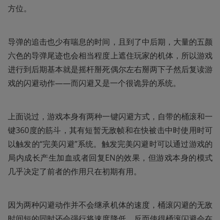
方位。
导弹的追击也少有喘息的时间，且到了中后期，大量的五颜
六色的导弹尾迹也会相当程度上遮住玩家的机体，所以游戏
进行到后期基本就是摇杆掰死偶尔左右掰两下子然后复读游
戏的闪避动作——而闪避又是一个很诡异的系统。
上面说过，游戏本身有两种一键闪避方式，自带的桶滚和一
键360度的筋斗，其有短暂无敌帧和在快被击中时使用时可
以触发的“完美闪避”系统。触发完美闪避时可以通过游戏的
局内成长产生加血或者回复EN的效果，但游戏本身的模式
几乎决定了前者的作用只在初期有用。
因为两种闪避动作并不会继承机体的速度，桶滚闪避的无敌
时间短的同时还会强行将速度降低，反而使得桶滚闪避会在