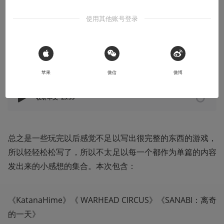
邪恶去死！去死！（不是）
使用其他账号登录
2026-01-08
B7F
 Sign in with Apple
本文系用户投稿，不代表机核网观点
苹果
微信
微博
收听本文
23:53
总之是一些玩完以后感觉不足以写出很完整的东西的游戏，
所以轻轻松松写了，所以不太足以每一个都作为单篇的内容
发出来的小感想的集合。本次包含： 
《KatanaHime》《 WARHEAD CIRCUS》《SANABI：离奇
的一天》