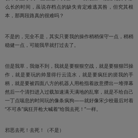
么长的时间，虽说存档点的缺失肯定难逃其咎，但究其根
本，那两段路真的很难吗？
不是的，完全不是，其实只要我的操作稍稍保守一点，稍稍
稳健一点，可能我早就打过去了。
但是我草，我做不到，我就是要狠狠空战，就是要狠狠凹操
作，就是要玩的帅显得行云流水，就是要疯狂的搓我的手
柄，就是要被四面八方的机器人用枪指着故意攒出一堆弹幕
然后一个清扫进入过载加速满天满地的乱窜，就是不给自己
一丁点喘息的时间玩的像条疯狗——就好像宋少校最后对着
“不可杀”疯狂开枪大喊着“给我去死！”一样。
邪恶去死！去死！（不是）