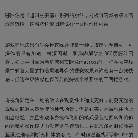
哪怕你是《超时空要塞》系列的粉丝，对板野马戏有极其高
涨的热情，这游戏也依旧难说有什么性价比可言。
游戏的玩法只有生存模式躲避弹幕一种，攻击完全自动，可
操作的只有加速、桶滚闪避，和局内解锁的360度筋斗闪
避，初上手时因为新鲜感和实际像macross里一样在太空场
景中躲避大量的拖着尾烟导弹的视觉效果兴许会有一点爽快
感，但这种爽快感也仅仅只能持续个最开始的三四把游戏。
将视角固定在一处的做法在观赏性上确实更好，能更完整的
观察到躲避大量导弹的帅气场景，但是在实际的游玩体验上
相当糟糕，并且游戏本身操作飞机的模式是包括回转和俯仰
的完整的操作模式而没有做任何简化，在非常多的时候我甚
至没法准确判断出机体的姿态，有时候甚至找不到BOSS的