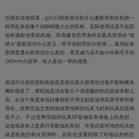
但落实在游戏里，gsh23和其他没有什么溅射伤害的机炮一
样用起来就像个动静稍微大点的机枪，实际使用还是不如其
他有溅射伤害的机炮，而高爆发所带来的反载具优势在“地
狱火”面前也没什么意义；而手动制导的火箭弹……真用起来
跟用普通火箭弹没什么差别，甚至威力还不如小牛和毛子的
240mm火箭弹，给人多此一举的感觉。
虽说不论是轻型机枪还是其他玩具火箭弹也丝毫不影响爽杀
爽炸就是了，撑死就是没有那几个强度爆炸的武器效率那么
高。从这个角度来说好像倒也不用太刻意追求武器平衡和差
异化，皇牌空战之类的游戏里纯粹的玩具飞机和玩具武器倒
也不少。不过皇牌空战的玩具SP是确实有体验上的差别，
这游戏基本上是真只有数值的差别，毕竟武直对地的玩法也
就是机炮扫和火箭弹炸，目前也没看到除了对地以外的任