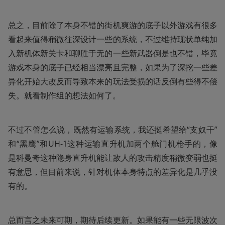
总之，目前除了本身不错的街机爽游的底子以外游戏有很多
看起来值得稍微往深设计一些的系统，不过维持现状单纯加
入新机体新关卡和聊胜于无的一些新武器倒是也不错，毕竟
游戏本身的底子已经相当漂亮且完整，如果为了深挖一些差
异化开始大改反而导致本来的玩法受损的话反倒有些得不偿
失。就看制作组的想法如何了。
不过不管怎么说，既然有运输系统，我还挺希望给“支奴干”
和“黑鹰”和UH-1这种运输直升机加两个舱门机枪手的，像
是科曼奇这种隐身直升机能让敌人的攻击精度稍微变弱也挺
有意思，但目前来说，针对机体本身特点的差异化是几乎没
有的。
总而言之未来可期，期待后续更新。如果能有一些无限波次