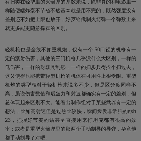
有归类在轻型里的火箭弹的弹数来说，除非真的和电影里一
样随便瞎炸毫不节省不然基本就是用不完的，既然强度没有
差别还不如把上限也放开，好歹给俄制火箭弹一个弹数上来
就更多能更随意挥霍的区别。
轻机枪也是全线不如重机炮，仅有一个.50口径的机枪有一
定的溅射伤害，其他的三门机枪几乎没什么大区别，一样的
低伤害，一样的对载具刮痧，一样的扫步兵得挨个扫过去，
这又使得只能携带轻型机枪的机体在可用性上很受限。重型
机炮的类型相对于轻机枪来说多不少，但是区分度同样不
高，虽说伤害数值和后坐力和射速都确实有一定的差别，但
总体玩起来区别不大。能看出制作组对于某些武器有一定的
想法，比如高射速但是过热比较快，瞬间爆发非常强的gsh
23，把握好节奏的话甚至直接用来打坦克都有很高的效
率；或者是重型火箭弹里的那两个手动制导的导弹，毕竟他
都手动制导了对吧。