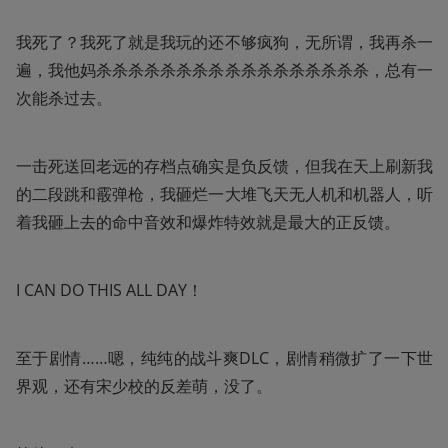
我死了？我死了就是我玩的还不够疯狗，无所谓，我再杀一
遍，我他妈杀杀杀杀杀杀杀杀杀杀杀杀杀杀杀杀杀，总有一
次能杀过去。
一击死送回老远的存档点确实是负反馈，但我在天上刷新我
的二段跳和霰弹枪，我砸烂一大堆飞天无人机和机器人，听
着我砸上去的命中音效和爆炸特效就是最大的正反馈。
I CAN DO THIS ALL DAY！
至于剧情……嗯，纯纯的战斗爽DLC，剧情稍微扩了一下世
界观，还有宋少校的反差萌，没了。