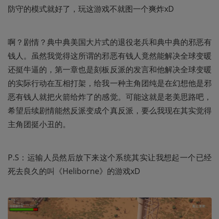
防守的模式就好了，玩这游戏不就图一个爽炸xD
啊？剧情？典中典美国大片式的退役老兵和典中典的邪恶有
钱人。虽然我觉得这所谓的邪恶有钱人竟然能解决全球变暖
还挺牛逼的，第一章也是刻板反派的发言和他解决全球变暖
的实际行动在互相打架，给我一种主角团纯是在幻想他是邪
恶有钱人就把火箭给炸了的感觉。可能这就是老美思路吧，
希望后续剧情能然反派变成个真反派，要么我现在其实觉得
主角团挺小丑的。
P.S：运输人员然后放下来这个系统其实让我想起一个已经
死去良久的叫《Heliborne》的游戏xD