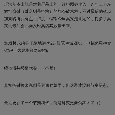
玩法基本上就是对着屏幕上的一连串图标输入一连串上下左
右加肩键（键盘则是空格）的指令砍木桩，不过最后的移动
加旋转确实有点上强度，但指令串其实是固定的，打多了其
实到最后会肌肉反应莫名其妙按出来。
游戏模式约等于绝地潜兵2超级冤种游戏机，但超级冤种卖
你99，这游戏只要6块钱
绝地潜兵终极代餐！（不是）
其实按键位来说倒是更像劲舞团，但这游戏没啥节奏要素。
最近更新了一个节奏模式，倒是确实更像劲舞团了（）