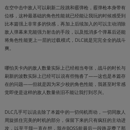
在空中击中敌人可以刷新二段跳和霰弹枪，霰弹枪本身带有
位移，这种最基础的角色性能就已经能让我玩的时候感受到
比本篇强上非常多的快感，再加上后续加入的可以主动消除
敌人弹幕来充能强力射击的手段，以及抵消多个弹幕后还能
将角色性能更上一层的过载模式，DLC就是完完全全的战斗
爽。
哪怕关卡内的敌人数量实际上已经相当夸张，战斗的时长与
刷新的波数实际上已经可以说有些拖沓了——这也是本篇存
在的问题——但就是因为宋少校的角色性能，我甚至时常感
觉即使是这样的敌人数量依旧不能让我打到尽兴。
DLC几乎可以说去除了本篇中的一切伺机而动，一切同敌人
周旋抓住完美的时机的部分，保留下来的只有疯狂的主动进
攻，以至于我一直在想，我在BOSS前最后一段路花费了那