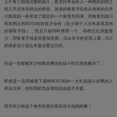
几乎有三四场完整的战斗，甚至经常会给人一种两段剧情之
间几乎没有存档点的错觉。游戏的恢复手段也从准将的击杀
小怪就回一格变成了固定的一个恢复剂回满，而恢复剂就只
有存档点和BOSS转阶段才会给（至少我个人没有发现其他
的获取手段），而且只能同时携带一个，存档点比原版更
少，而恢复手段反而更加受限，仅从关卡的安排上看，DLC
的很多设计是比本篇还要过分的。
但这一切都被宋少校极其爽快的战斗给完美的解决了。
即使是一击死难度下最终BOSS前的一大长段战斗折腾的人
死去活来，但给我的负反馈却远远低于本篇。
因为宋少校这个角色性能玩着实在太他妈的爽！