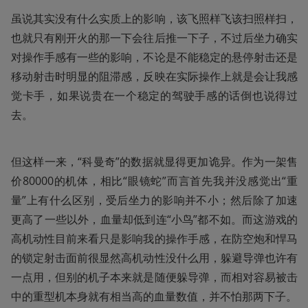
虽说其实没有什么实质上的影响，该飞照样飞该扫照样扫，
也就只有刚开火的那一下会往后推一下子，不过后坐力确实
对操作手感有一些的影响，不论是不能稳定的悬停射击还是
移动射击时明显的阻滞感，反映在实际操作上就是会让我感
觉卡手，如果说贵在一个稳定的驾驶手感的话倒也说得过
去。
但这样一来，“科曼奇”的数据就显得更加诡异。作为一架售
价80000的机体，相比“眼镜蛇”而言首先我并没感觉出“重
量”上有什么区别，受后坐力的影响并不小；然后除了加速
更高了一些以外，血量却低到连“小鸟”都不如。而这游戏的
高机动性目前来看只是影响我的操作手感，在防空炮和悍马
的锁定射击面前很显然高机动性没什么用，躲避导弹也许有
一点用，但别的机子本来就是随便躲导弹，而相对容易被击
中的重型机本身就有相当高的血量数值，并不怕那两下子。