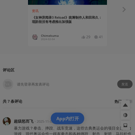
资讯
资讯
《女神异闻录3 Reload》统筹制作人和田和久：
《遗迹2：真
现阶段没有考虑推出加强版
和Xbox Ser
Chimekuma
Asgor
29
41
2024-02-04
2023-11
评论区
发送
共
7
条
评论
热门
最新
App内打开
超级怒而飞
・
2025-11-05
暴力游戏？拳击、摔跤、战车竞速，这些古典奥运会的项目全是暴力
游戏，现代奥运会也一样有拳击和各种摔跤、射击、射箭，马拉松也