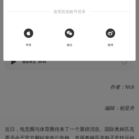
电竞奥运会怎么又黄了
使用其他账号登录
原因还挺显而易见的
2025-11-05
机核编辑部
 Sign in with Apple
苹果
微信
微博
收听本文
20:45
作者：Nick
编辑：柏亚舟
近日，电竞圈与体育圈传来了一个重磅消息。国际奥林匹克
委员会于官方网站发布公告称，首届奥林匹克电子竞技运动