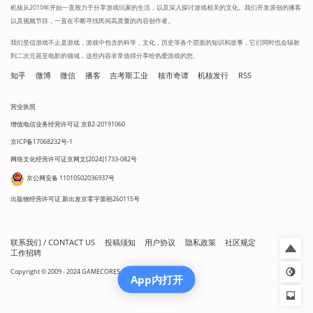
机核从2010年开始一直致力于分享游戏玩家的生活，以及深入探讨游戏相关的文化。我们开发原创的播客
以及视频节目，一直在不断寻找民间高质量的内容创作者。
我们坚信游戏不止是游戏，游戏中包含的科学，文化，历史等各个层面的知识和故事，它们同时也会辐射
到二次元甚至电影的领域，这些内容非常值得分享给热爱游戏的您。
知乎
微博
微信
播客
吉考斯工业
核市奇谭
机核发行
RSS
营业执照
增值电信业务经营许可证 京B2-20191060
京ICP备17068232号-1
网络文化经营许可证京网文[2024]1733-082号
京公网安备 11010502036937号
出版物经营许可证 新出发京零字第朝260115号
联系我们 / CONTACT US
投稿须知
用户协议
隐私政策
社区规定
工作招聘
Copyright © 2009 - 2024 GAMECORES. All Rights Reserved
App内打开