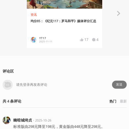
资讯
资讯
均分85：《纪元117：罗马和平》媒体评分汇总
《纪元117
YT17
YT17
17
4
2025-11-11
2025-09
评论区
发送
共
4
条
评论
热门
最新
幽暗城绮贞
・
2025-10-26
标准版由298元降至198元，黄金版由448元降至298元。