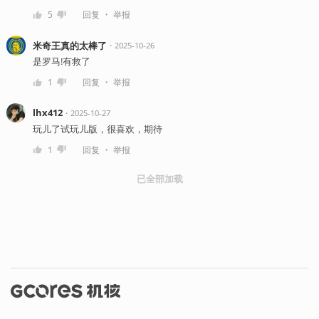
・
5
回复
举报
米奇王真的太棒了
・
2025-10-26
是罗马!有救了
・
1
回复
举报
lhx412
・
2025-10-27
玩儿了试玩儿版，很喜欢，期待
・
1
回复
举报
已全部加载