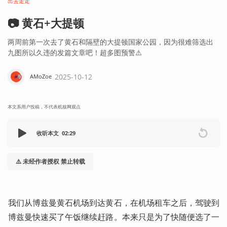
出去走走
📷 黄石+大提顿
两周前第一次去了黄石和隔壁的大提顿国家公园，因为很难筛选出
九图所以久违的发篇文章吧！超多图预警⚠️
2025-10-12
AMoZoe
本文系用户投稿，不代表机核网观点
收听本文
02:29
⚠️ 未经作者授权 禁止转载
我们从博兹曼黄石机场到达黄石，在机场租车之后，驾驶到
博兹曼快速买了午饭继续赶路。本来只是为了快随便选了一