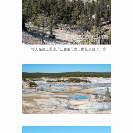
一堆人在边上看这只公鹿追母鹿，而且失败了。🥺