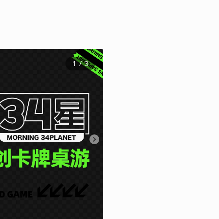
1
 / 
3