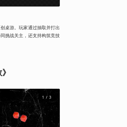
原创桌游。玩家通过抽取并打出
协同挑战关主，还支持构筑竞技
。
数》
1
 / 
3