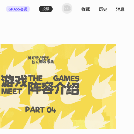
收藏
历史
消息
GPASS会员
登录机核你可以：
下载收藏播客节目
多端历史播放同步
发布内容动态/评论
关注喜欢的创作者
登录 / 注册