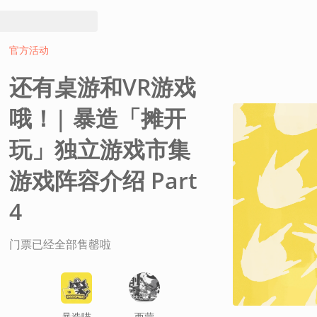
官方活动
还有桌游和VR游戏
哦！| 暴造「摊开
玩」独立游戏市集
游戏阵容介绍 Part
4
门票已经全部售罄啦
暴造喵
西蒙