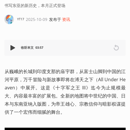
书写东亚的新历史，本月正式登场
2025-10-09
发布于
资讯
YT17
收听本文
03:57
从巍峨的长城到印度支那的庙宇群，从富士山脚到中国的江
河平原，万千冒险与新故事即将在溥天之下（All Under He
aven）中展开。这是《十字军之王 III》迄今为止规模最
大、内容最丰富的扩展包。全新的地图将中世纪的中国、日
本与东南亚纳入版图，为帝王雄心、宗教信仰与暗影权谋提
供了一个宏伟而细腻的舞台。