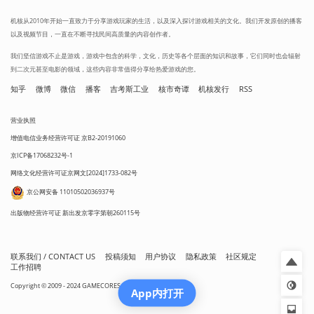
机核从2010年开始一直致力于分享游戏玩家的生活，以及深入探讨游戏相关的文化。我们开发原创的播客
以及视频节目，一直在不断寻找民间高质量的内容创作者。
我们坚信游戏不止是游戏，游戏中包含的科学，文化，历史等各个层面的知识和故事，它们同时也会辐射
到二次元甚至电影的领域，这些内容非常值得分享给热爱游戏的您。
知乎
微博
微信
播客
吉考斯工业
核市奇谭
机核发行
RSS
营业执照
增值电信业务经营许可证 京B2-20191060
京ICP备17068232号-1
网络文化经营许可证京网文[2024]1733-082号
京公网安备 11010502036937号
出版物经营许可证 新出发京零字第朝260115号
联系我们 / CONTACT US
投稿须知
用户协议
隐私政策
社区规定
工作招聘
Copyright © 2009 - 2024 GAMECORES. All Rights Reserved
App内打开