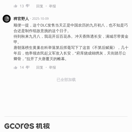
・
13
回复
举报
稗官野人
・
2025-10-09
顺便一提，这个DLC发售当天正是中国农历的九月初八，也不知是巧
合还是制作组故意挑的这个日子。
待到秋来九月八，我花开后百花杀。冲天香阵透长安，满城尽带黄金
甲。
唐朝落榜生黄巢在科举落第后挥毫写下了这首《不第后赋菊》，几十
年后，他率领农民起义军攻入长安，“府库烧成锦绣灰，天街踏尽公
卿骨，”拉开了大唐覆灭的帷幕。
・
14
回复
举报
已全部加载