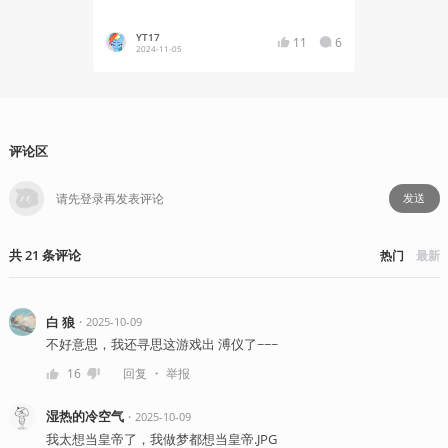
YT17
星期五
11
6
2024-11-05
2023-11
评论区
发送
共
21
条
评论
热门
最新
白 狼
・
2025-10-09
不好意思，我还寻思这游戏出 溥仪了~~~
・
16
回复
举报
湿热的冷空气
・
2025-10-09
我太想当皇帝了，我做梦都想当皇帝.JPG