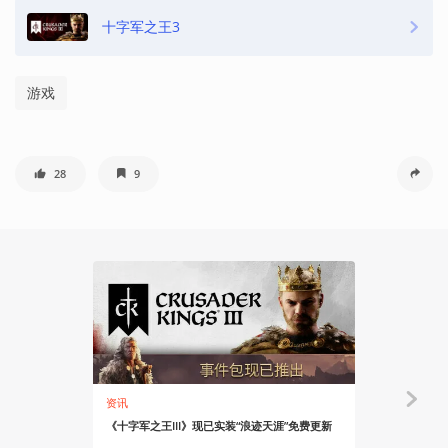
十字军之王3
游戏
28
9
资讯
安利大帝
《十字军之王III》现已实装“浪迹天涯”免费更新
在波斯DLC
与爱