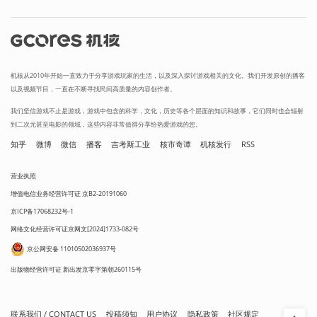
机核从2010年开始一直致力于分享游戏玩家的生活，以及深入探讨游戏相关的文化。我们开发原创的播客
以及视频节目，一直在不断寻找民间高质量的内容创作者。
我们坚信游戏不止是游戏，游戏中包含的科学，文化，历史等各个层面的知识和故事，它们同时也会辐射
到二次元甚至电影的领域，这些内容非常值得分享给热爱游戏的您。
知乎
微博
微信
播客
吉考斯工业
核市奇谭
机核发行
RSS
营业执照
增值电信业务经营许可证 京B2-20191060
京ICP备17068232号-1
网络文化经营许可证京网文[2024]1733-082号
京公网安备 11010502036937号
出版物经营许可证 新出发京零字第朝260115号
联系我们 / CONTACT US
投稿须知
用户协议
隐私政策
社区规定