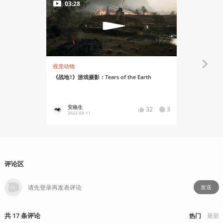
03:28
视觉动物
玩出花儿来
《战地1》游戏摄影：Tears of the Earth
世界上最小
安格生
xzzzzb
32
3
2022-09-11
2016-10
评论区
发送
共
17
条
评论
热门
最新