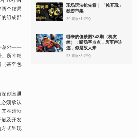
现场玩法抢先看 | 「摊开玩」
中两个结局
独游市集
事的组成部
30
喜欢
•
1
评论
哪来的傻缺图348期（机友
续）：断肠字点点，风雨声连
不意外——
连，似是故人来
外。所幸精
53
喜欢
•
8
评论
局（甚至包
有深刻宣泄
但必须承认
，其在清晰
于触及开发
念的方式呈现