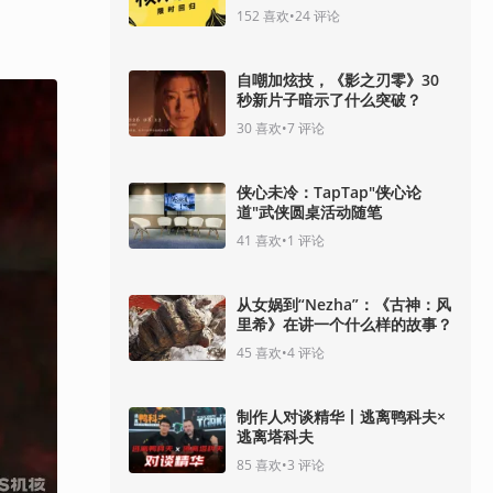
152
喜欢
•
24
评论
自嘲加炫技，《影之刃零》30
秒新片子暗示了什么突破？
30
喜欢
•
7
评论
侠心未冷：TapTap"侠心论
道"武侠圆桌活动随笔
41
喜欢
•
1
评论
从女娲到“Nezha”：《古神：风
里希》在讲一个什么样的故事？
45
喜欢
•
4
评论
制作人对谈精华丨逃离鸭科夫×
逃离塔科夫
85
喜欢
•
3
评论