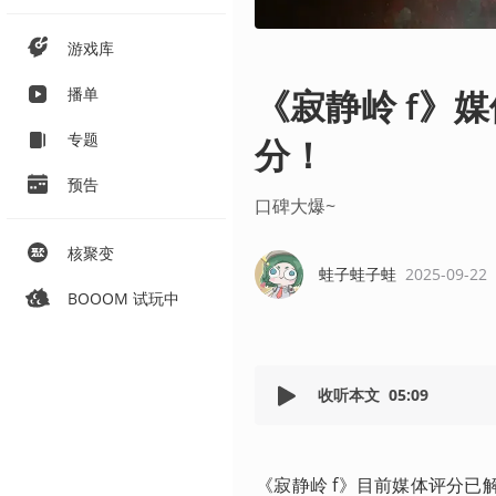
游戏库
《寂静岭 f》媒体
播单
专题
分！
预告
口碑大爆~
核聚变
蛙子蛙子蛙
2025-09-22
BOOOM 试玩中
收听本文
05:09
《寂静岭 f》目前媒体评分已解禁