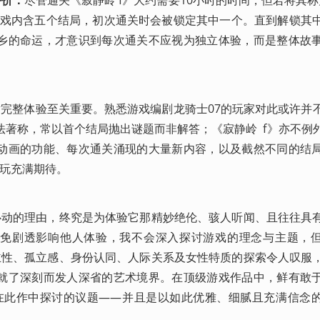
游戏内含五个结局，初次通关时会被锁定其中一个。直到解锁其
乡的命运，才意识到每次通关不应视为独立体验，而是整体故
对完整体验至关重要。熟悉游戏编剧龙骑士07的玩家对此或许并
著称，常以首个结局抛出谜题而非解答；《寂静岭  f》亦不例
动画的功能、每次通关涌现的大量新内容，以及截然不同的结
游玩充满期待。
人心动的理由，终究是为体验它那精妙绝伦、骇人听闻、且往往具
避免剧透影响他人体验，我不会深入探讨游戏的理念与主题，
自主性、孤立感、身份认同、人际关系及女性特质的探索令人叹服
就了深刻而发人深省的艺术境界。在顶级游戏作品中，鲜有敢
ainment在此作中探讨的议题——并且是以如此优雅、细腻且充满信