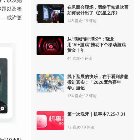
钢管，以及她
在见面会现场，我终于知道吹哥
谜题以及极
如何设计出了《沉星之序》
——或许更
145
喜欢
•
19
评论
从"满帧"到"满分"：骁龙
用"AI+游戏"推动下个移动游戏
黄金十年
44
喜欢
•
4
评论
线下逛展的快乐，在于看到梦想
投进真实：「2026鹰角嘉年
华」游记
164
喜欢
•
12
评论
第一次洗牙｜机事本7.25-7.31
72
喜欢
•
19
评论
“10小时