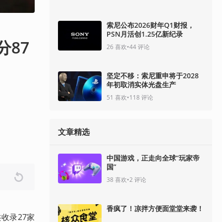
索尼公布2026财年Q1财报，
PSN月活创1.25亿新纪录
分87
26
喜欢
•
44
评论
坚定不移：索尼重申将于2028
年初取消实体光盘生产
51
喜欢
•
118
评论
文章精选
中国游戏，正走向全球“玩家帝
国”
38
喜欢
•
2
评论
香疯了！凉拌方便面堂堂来袭！
共收录27家