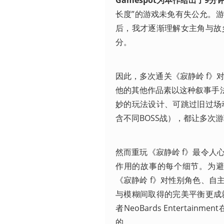
长度”的游戏未免有失公允。
后，我才逐渐理解女主角与故
分。
因此，多次通关《寂静岭 f》
他的其他作品素以这种叙事手法
妙的玩法设计、可跳过旧过场
含不同BOSS战），都让多次
然而重玩《寂静岭 f》最令
作用的故事的每个细节。为
《寂静岭 f》对性别角色、
与模糊间取得的完美平衡更成
者NeoBards Entert
的。