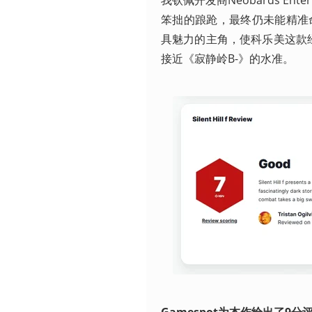
我钦佩开发商Neobards E
笨拙的踉跄，最终仍未能精准
具魅力的主角，使科乐美这款
接近《寂静岭B-》的水准。
Gamespot为本作给出了9分