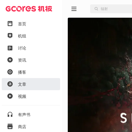
首页
机组
讨论
资讯
播客
文章
视频
有声书
商店