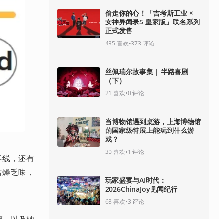
偷走你的心！「吉考斯工业 ×
女神异闻录5 皇家版」联名系列
正式发售
435
喜欢
•
373
评论
丝佩瑞尔故事集 | 半路喜剧
（下）
21
喜欢
•
0
评论
当博物馆遇到桌游，上海博物馆
的国家级特展上能玩到什么游
戏？
30
喜欢
•
1
评论
事线，还有
枯燥乏味，
玩家盛宴与AI时代：
2026ChinaJoy见闻纪行
63
喜欢
•
3
评论