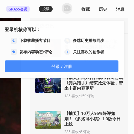
收藏
历史
消息
GPASS会员
最热资讯
登录机核你可以：
下载收藏播客节目
多端历史播放同步
《影之刃零》8月12日开启预
售！11分钟全新实机即将揭
发布内容动态/评论
关注喜欢的创作者
晓！
92
喜欢
•
33
评论
登录 / 注册
【抽奖】四人合作战术射击游戏
《佣兵猎手》结束抢先体验，带
来丰富内容更新
185
喜欢
•
159
评论
【抽奖】10万人95%好评如
潮！《多洛可小镇》1.0版今日
上线
285
喜欢
•
8
评论