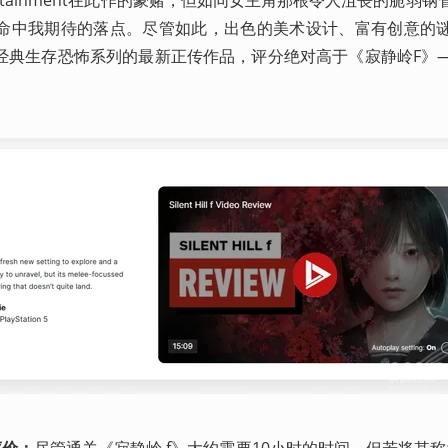
ntertainment在此作的豪赌，但如同女主角那根令人沮丧的脆弱
命中我期待的落点。尽管如此，出色的美术设计、富有创意的
经典生存恐怖系列的最新正传作品，评分绝对高于《寂静岭F》
评价：
尽管通关《寂静岭 f》大约需要10小时的时间，但若将其称为