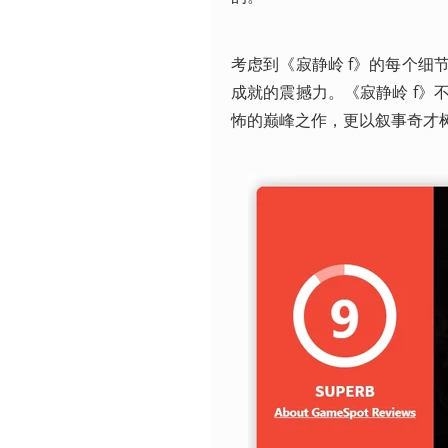
考虑到《寂静岭 f》的每个
成就的震撼力。《寂静岭 f
怖的巅峰之作，更以叙事奇才