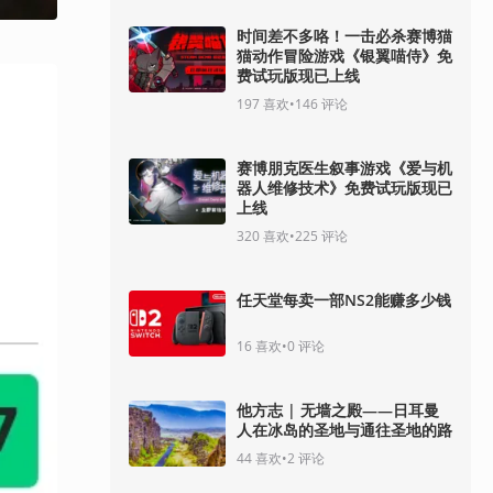
时间差不多咯！一击必杀赛博猫
猫动作冒险游戏《银翼喵侍》免
费试玩版现已上线
197
喜欢
•
146
评论
赛博朋克医生叙事游戏《爱与机
器人维修技术》免费试玩版现已
上线
320
喜欢
•
225
评论
任天堂每卖一部NS2能赚多少钱
16
喜欢
•
0
评论
他方志 | 无墙之殿——日耳曼
人在冰岛的圣地与通往圣地的路
44
喜欢
•
2
评论