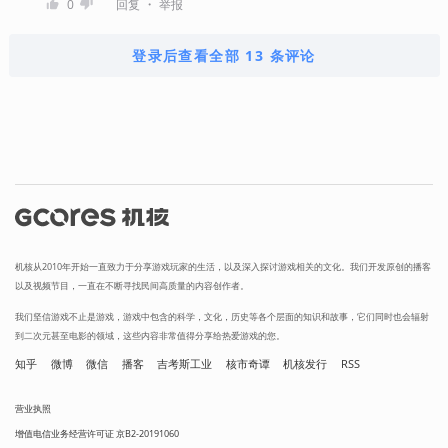
・
0
回复
举报
登录后查看全部 13 条评论
机核从2010年开始一直致力于分享游戏玩家的生活，以及深入探讨游戏相关的文化。我们开发原创的播客
以及视频节目，一直在不断寻找民间高质量的内容创作者。
我们坚信游戏不止是游戏，游戏中包含的科学，文化，历史等各个层面的知识和故事，它们同时也会辐射
到二次元甚至电影的领域，这些内容非常值得分享给热爱游戏的您。
知乎
微博
微信
播客
吉考斯工业
核市奇谭
机核发行
RSS
营业执照
增值电信业务经营许可证 京B2-20191060