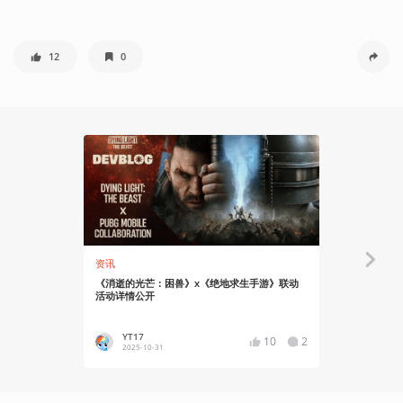
12
0
资讯
资讯
《消逝的光芒：困兽》x《绝地求生手游》联动
均分78：《
活动详情公开
YT17
YT17
10
2
2025-10-31
2025-09