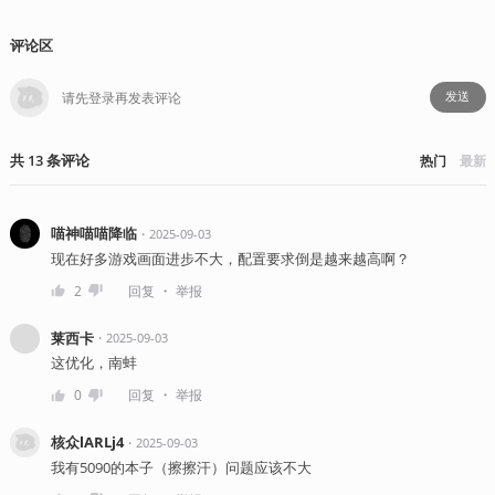
评论区
发送
共
13
条
评论
热门
最新
喵神喵喵降临
・
2025-09-03
现在好多游戏画面进步不大，配置要求倒是越来越高啊？
・
2
回复
举报
莱西卡
・
2025-09-03
这优化，南蚌
・
0
回复
举报
核众lARLj4
・
2025-09-03
我有5090的本子（擦擦汗）问题应该不大