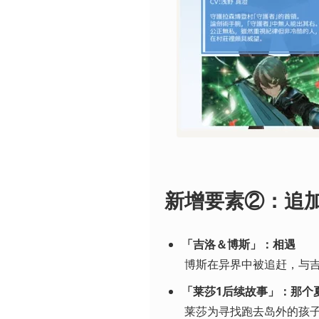
新增要素②：追
「吉洛＆博斯」：相遇
 博斯在异界中被追赶，与
「莱莎1后续故事」：那个
 莱莎为寻找跑去岛外的孩