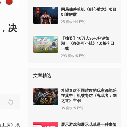
网易仙侠单机《剑心雕龙》项目
组遭解散
25
喜欢
•
44
评论
，决
【抽奖】10万人95%好评如
潮！《多洛可小镇》1.0版今日
上线
293
喜欢
•
8
评论
文章精选
希望喜欢不同难度的玩家都能乐
在其中｜机核专访《鬼武者：剑
之道》主创
35
喜欢
•
5
评论
展示游戏和展示花草是一种事情
金工房》系