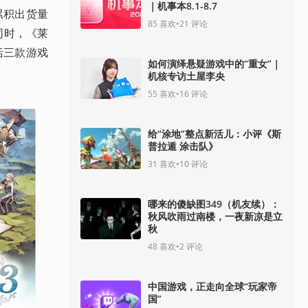
｜机事本8.1-8.7
累积出货量
85
喜欢
•
21
评论
同时，《莱
包括三款游戏
如何演绎悬疑游戏中的“重女”｜
机核专访土屋李央
55
喜欢
•
16
评论
给“涂地”整点新活儿：小评《斯
普拉遁 涂击队》
31
喜欢
•
10
评论
哪来的傻缺图349（机友续）：
秋风吹雨过南楼，一夜新凉是立
秋
48
喜欢
•
2
评论
中国游戏，正走向全球“玩家帝
国”