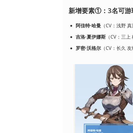
新增要素①：3名可游
阿佳特·哈曼
（CV：浅野 
吉洛·夏伊娜斯
（CV：三上
罗密·沃格尔
（CV：长久 