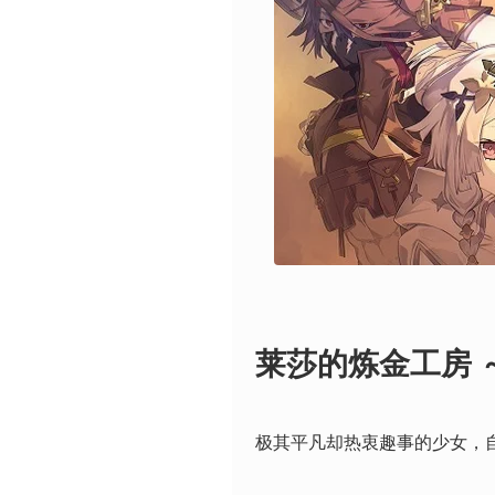
莱莎的炼金工房 
极其平凡却热衷趣事的少女，自