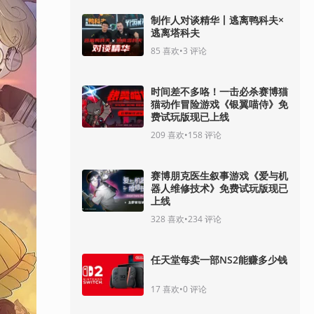
制作人对谈精华丨逃离鸭科夫×
逃离塔科夫
85
喜欢
•
3
评论
时间差不多咯！一击必杀赛博猫
猫动作冒险游戏《银翼喵侍》免
费试玩版现已上线
209
喜欢
•
158
评论
赛博朋克医生叙事游戏《爱与机
器人维修技术》免费试玩版现已
上线
328
喜欢
•
234
评论
任天堂每卖一部NS2能赚多少钱
17
喜欢
•
0
评论