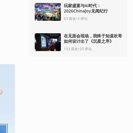
玩家盛宴与AI时代：
2026ChinaJoy见闻纪行
63
喜欢
•
3
评论
在见面会现场，我终于知道吹哥
如何设计出了《沉星之序》
153
喜欢
•
20
评论