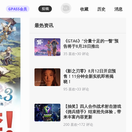
收藏
历史
消息
GPASS会员
最热资讯
《GTA6》“分量十足的一瞥”预
告将于8月28日推出
35
喜欢
•
30
评论
《影之刃零》8月12日开启预
售！11分钟全新实机即将揭
晓！
95
喜欢
•
33
评论
【抽奖】四人合作战术射击游戏
《佣兵猎手》结束抢先体验，带
来丰富内容更新
200
喜欢
•
172
评论