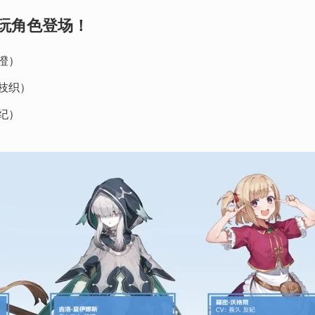
玩角色登场！
真澄）
 枝织）
友纪）