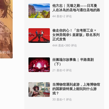
他方志 | 无墙之殿——日耳曼
人在冰岛的圣地与通往圣地的路
44
喜欢
•
2
评论
偷走你的心！「吉考斯工业 ×
女神异闻录5 皇家版」联名系列
正式发售
444
喜欢
•
380
评论
丝佩瑞尔故事集 | 半路喜剧
（下）
21
喜欢
•
0
评论
当博物馆遇到桌游，上海博物馆
的国家级特展上能玩到什么游
戏？
30
喜欢
•
1
评论