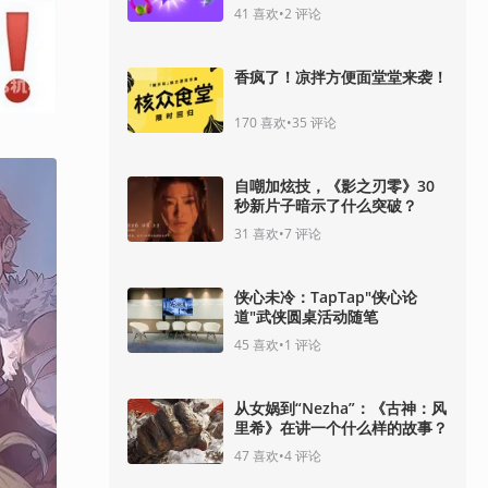
41
喜欢
•
2
评论
香疯了！凉拌方便面堂堂来袭！
170
喜欢
•
35
评论
自嘲加炫技，《影之刃零》30
秒新片子暗示了什么突破？
31
喜欢
•
7
评论
侠心未冷：TapTap"侠心论
道"武侠圆桌活动随笔
45
喜欢
•
1
评论
从女娲到“Nezha”：《古神：风
里希》在讲一个什么样的故事？
47
喜欢
•
4
评论