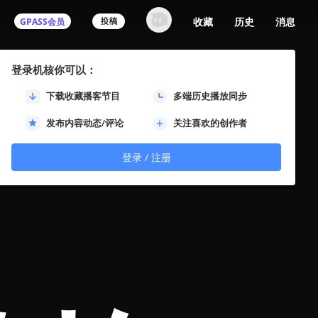
收藏
历史
消息
GPASS会员
登录机核你可以：
下载收藏播客节目
多端历史播放同步
发布内容动态/评论
关注喜欢的创作者
登录 / 注册