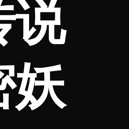
传说
密妖