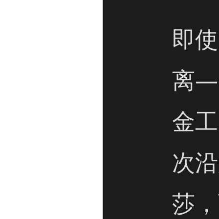
即使
离—
金工
次沿
莎，