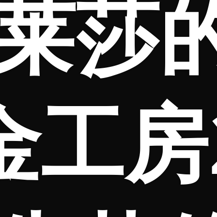
莱莎
金工房