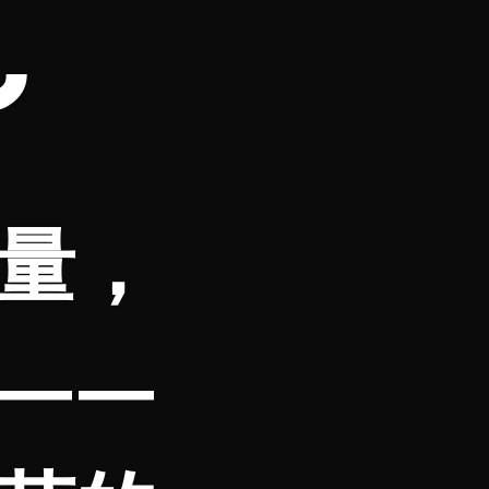
～
量，
——