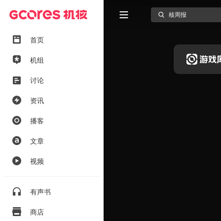
首页
机组
讨论
资讯
播客
文章
视频
有声书
商店