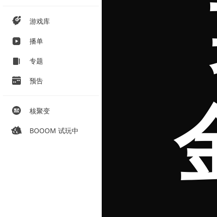
游戏库
播单
专题
预告
核聚变
BOOOM 试玩中