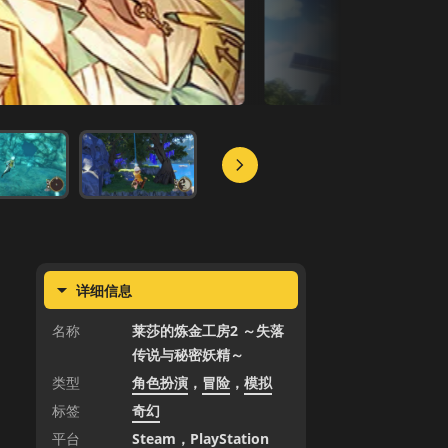
详细信息
名称
莱莎的炼金工房2 ～失落
传说与秘密妖精～
类型
角色扮演
，
冒险
，
模拟
标签
奇幻
平台
Steam
，
PlayStation