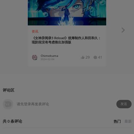
资讯
资讯
《女神异闻录3 Reload》统筹制作人和田和久：
《遗迹2：真
现阶段没有考虑推出加强版
和Xbox Ser
Chimekuma
Asgor
29
41
2024-02-04
2023-11
评论区
发送
共
0
条
评论
热门
最新