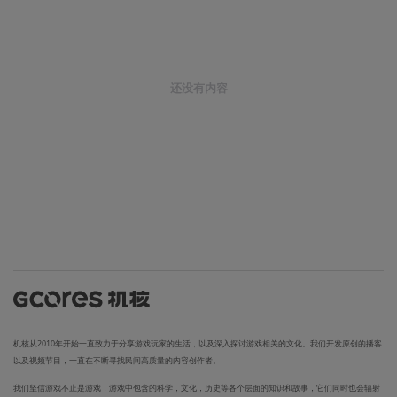
还没有内容
机核从2010年开始一直致力于分享游戏玩家的生活，以及深入探讨游戏相关的文化。我们开发原创的播客
以及视频节目，一直在不断寻找民间高质量的内容创作者。
我们坚信游戏不止是游戏，游戏中包含的科学，文化，历史等各个层面的知识和故事，它们同时也会辐射