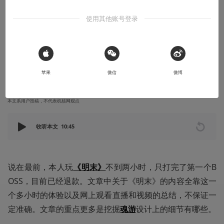
仿“魂”的《明末》哪里味道不对，简单分析
使用其他账号登录
魂游的怪物设计细节在哪
通过《明末》聊聊怪物设计中的一些经验和细节
 Sign in with Apple
2025-08-01
IKAROSSS
苹果
微信
微博
本文系用户投稿，不代表机核网观点
收听本文
10:45
说在最前，本人玩
《明末》
不到两小时，只打完了第一个B
OSS，目前已经退款。文章中关于《明末》的内容全靠这一
个多小时的体验以及网上观看直播和视频的总结，不保证一
定准确。文章的重点更多是挖掘
魂游
设计上的细节有哪些。