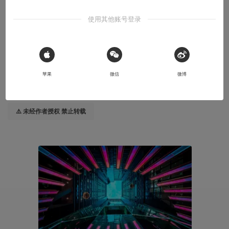
在杭州，抬头看
使用其他账号登录
自古CT不抬头，这些就看不到
2025-07-08
 Sign in with Apple
LEE.CHUNHUI
苹果
微信
微博
本文系用户投稿，不代表机核网观点
⚠️ 未经作者授权 禁止转载