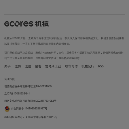
机核从2010年开始一直致力于分享游戏玩家的生活，以及深入探讨游戏相关的文化。我们开发原创的播客
以及视频节目，一直在不断寻找民间高质量的内容创作者。
我们坚信游戏不止是游戏，游戏中包含的科学，文化，历史等各个层面的知识和故事，它们同时也会辐射
到二次元甚至电影的领域，这些内容非常值得分享给热爱游戏的您。
知乎
微博
微信
播客
吉考斯工业
核市奇谭
机核发行
RSS
营业执照
增值电信业务经营许可证 京B2-20191060
京ICP备17068232号-1
网络文化经营许可证京网文[2024]1733-082号
京公网安备 11010502036937号
出版物经营许可证 新出发京零字第朝260115号