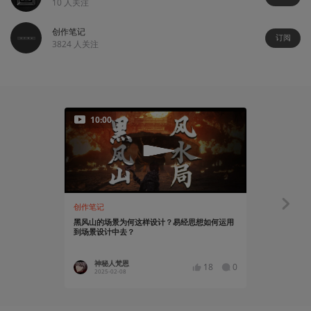
10
人关注
创作笔记
订阅
3824
人关注
10:00
10:00
创作笔记
创作笔记
黑风山的场景为何这样设计？易经思想如何运用
如何把不存
到场景设计中去？
神秘人梵恩
神秘人
18
0
2025-02-08
2023-11