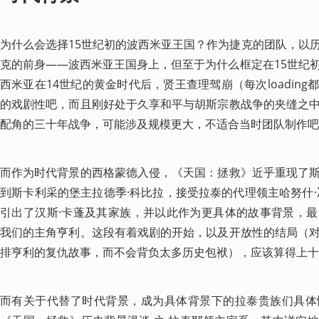
为什么会选择15世纪初的波西米亚王国？作为捷克的团队，以
克的前身——波西米亚王国身上，但至于为什么框定在15世纪
西米亚在14世纪的黄金时代后，贤王查理驾崩（每次loadin
的戏剧性吧，而且刚好处于久享和平与胡斯宗教战争的夹缝之
配角的三十年战争，可能涉及规模更大，不适合当时团队制作吧
而作为时代背景的西格蒙德入侵，《天国：拯救》近乎重现了
到斯卡利采的堡主拉德季·科比拉，接受拉泰的代理领主哈努什·
引出了汉斯·卡蓬及其家族，并以此作为更具体的故事背景，
我们的主角亨利。这段有着戏剧的开始，以及开放性的结局（
排亨利的复仇故事，而不会背负太多历史包袱），应该算得上十
而有关于代替了时代背景，成为具体背景下的拉泰贵族们具体