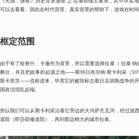
《天国：拯救》历史背景漫谈 之 拉泰耶领主家系，其中详实
可以去看看。因此在时代背景、真实背景的帮助下，游戏在时间
框定范围
由于有了哈努什、卡蓬作为背景，所以需要选择拉泰（ 拉泰·纳
舞台，并且把故事的起源之地——斯特日布尔纳·斯卡利采（Stříbrn
斯卡里茨——也框进来，毕竟它的被毁标志着日后胡斯战争的开
国政治混乱起端。
所以我们可以从斯卡利采沿着它旁边的大河萨扎瓦河，经过波
道院（即莎邵修道院），再到那边稍大的城市拉泰。