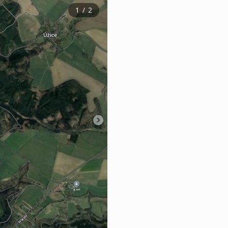
1
 / 
2