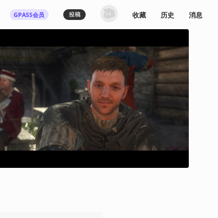
收藏
历史
消息
GPASS会员
登录机核你可以：
下载收藏播客节目
多端历史播放同步
发布内容动态/评论
关注喜欢的创作者
登录 / 注册