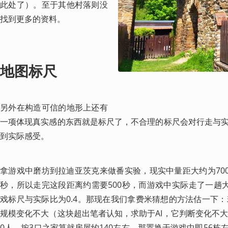
此处了）。至于其他村落则没
找到更多的资料。
地图标尺
另外在构造可信的地形上还有
一项体现真实感的东西就是标尺了，不合理的标尺会对行走与
到实际感受。
拿游戏中磨坊到拉迪亚茨克来做番实验，现实中量距大约为700
秒，所以走完这段距离约需要500秒，而游戏中实际走了一趟大
戏标尺与实际比为0.4。那现在我们拿费米猜想的方法估一下：
规模变化不大（这块超出笔者认知，求助于AI，它判断变化不大
0人，按3口之家算就房屋约140左右，那置换于游戏中即56