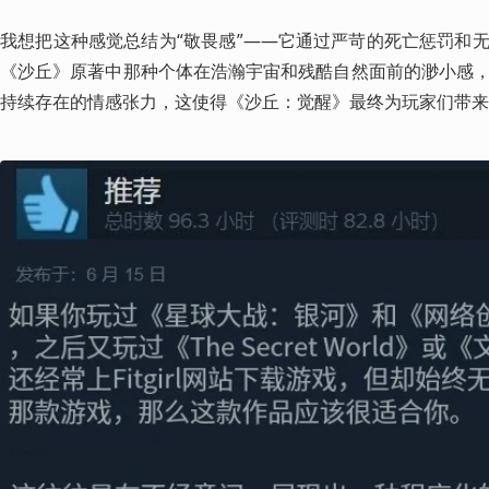
我想把这种感觉总结为“敬畏感”——它通过严苛的死亡惩罚和
《沙丘》原著中那种个体在浩瀚宇宙和残酷自然面前的渺小感
持续存在的情感张力，这使得《沙丘：觉醒》最终为玩家们带来