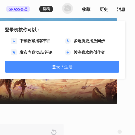
收藏
历史
消息
GPASS会员
登录机核你可以：
下载收藏播客节目
多端历史播放同步
发布内容动态/评论
关注喜欢的创作者
登录 / 注册