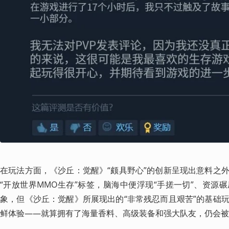
在玩法方面，《沙丘：觉醒》“颇具野心”的创新呈现出意料之
“开放世界MMO生存”标签，脑海中便浮现“手搓一切”、资源
象，但《沙丘：觉醒》所展现出的“非常残忍而且艰苦”的基础
鲜体验——就算拥有了海量香料、高级装备和强大队友，仍会被