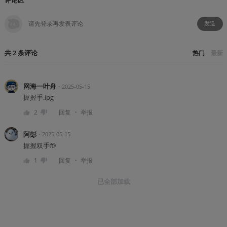
发送
共
2
条
评论
热门
最新
网海一叶舟
・
2025-05-15
握握手.ipg
・
2
回复
举报
阿彭
・
2025-05-15
握握双手🤲
・
1
回复
举报
已全部加载