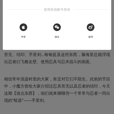
2025-05-15
魔方工作室
使用其他账号登录
本文系用户投稿，不代表机核网观点
 Sign in with Apple
收听本文
07:19
苹果
微信
微博
苦无、结印、手里剑...每每提及这些东西，脑海里总能浮现
出忍者们飞檐走壁、使用忍具与忍术战斗的画面。
相信常年混迹村里的大家，肯定对它们不陌生。此前的节目
中，小魔方曾给大家介绍过忍具苦无以及忍者的结印，今天
这期【游点东西】，咱们就来聊聊另一个常常与忍者一同出
现的“暗器”——手里剑。