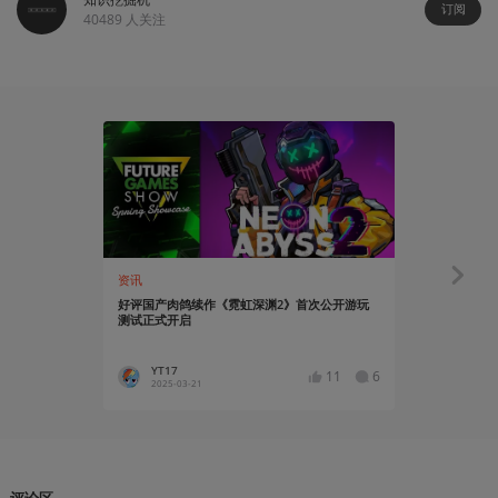
订阅
40489
人关注
资讯
资讯
好评国产肉鸽续作《霓虹深渊2》首次公开游玩
《人类一败
测试正式开启
YT17
YT17
11
6
2025-03-21
2025-03
评论区