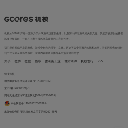
机核从2010年开始一直致力于分享游戏玩家的生活，以及深入探讨游戏相关的文化。我们开发原创的播客
以及视频节目，一直在不断寻找民间高质量的内容创作者。
我们坚信游戏不止是游戏，游戏中包含的科学，文化，历史等各个层面的知识和故事，它们同时也会辐射
到二次元甚至电影的领域，这些内容非常值得分享给热爱游戏的您。
知乎
微博
微信
播客
吉考斯工业
核市奇谭
机核发行
RSS
营业执照
增值电信业务经营许可证 京B2-20191060
京ICP备17068232号-1
网络文化经营许可证京网文[2024]1733-082号
京公网安备 11010502036937号
出版物经营许可证 新出发京零字第朝260115号