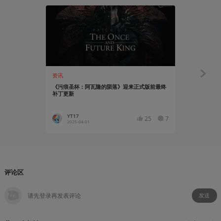
资讯
资讯
《污痕圣杯：阿瓦隆的陨落》迎来正式版前最终
《半衰期2》
补丁更新
体验
YT17
YT17
25
7
2025-04-01
2025-03
评论区
发送