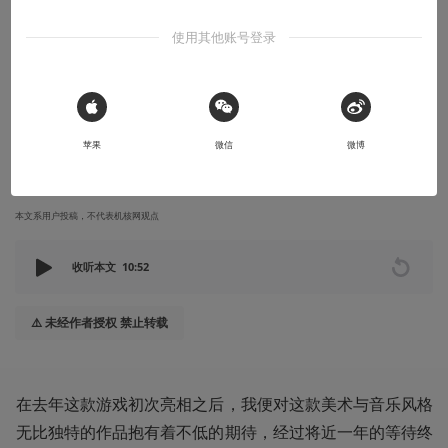
征失败
使用其他账号登录
在去年这款游戏初次亮相之后，我便对这款美术与音乐风格无比独
特的作品抱有着不低的期待，经过将近一年的等待终于品鉴到了之
后，我对它的评价却只剩下：开放退款。
 Sign in with Apple
苹果
微信
微博
2025-04-30
北依
本文系用户投稿，不代表机核网观点
收听本文
10:52
⚠️ 未经作者授权 禁止转载
在去年这款游戏初次亮相之后，我便对这款美术与音乐风格
无比独特的作品抱有着不低的期待，经过将近一年的等待终