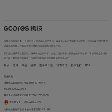
机核从2010年开始一直致力于分享游戏玩家的生活，以及深入探讨游戏相关的文化。我们开发原创的播客
以及视频节目，一直在不断寻找民间高质量的内容创作者。
我们坚信游戏不止是游戏，游戏中包含的科学，文化，历史等各个层面的知识和故事，它们同时也会辐射
到二次元甚至电影的领域，这些内容非常值得分享给热爱游戏的您。
知乎
微博
微信
播客
吉考斯工业
核市奇谭
机核发行
RSS
营业执照
增值电信业务经营许可证 京B2-20191060
京ICP备17068232号-1
网络文化经营许可证京网文[2024]1733-082号
京公网安备 11010502036937号
出版物经营许可证 新出发京零字第朝260115号