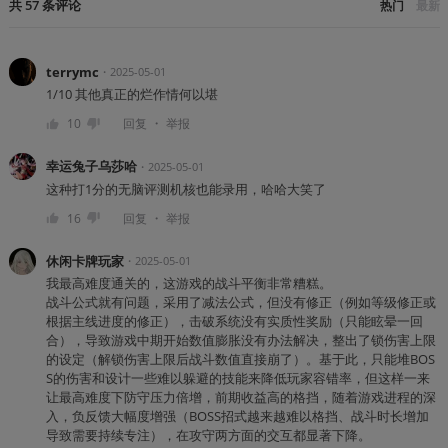
共
57
条
评论
热门
最新
terrymc
・
2025-05-01
1/10 其他真正的烂作情何以堪
・
10
回复
举报
幸运兔子乌莎哈
・
2025-05-01
这种打1分的无脑评测机核也能录用，哈哈大笑了
・
16
回复
举报
休闲卡牌玩家
・
2025-05-01
我最高难度通关的，这游戏的战斗平衡非常糟糕。
战斗公式就有问题，采用了减法公式，但没有修正（例如等级修正或
根据主线进度的修正），击破系统没有实质性奖励（只能眩晕一回
合），导致游戏中期开始数值膨胀没有办法解决，整出了锁伤害上限
的设定（解锁伤害上限后战斗数值直接崩了）。基于此，只能堆BOS
S的伤害和设计一些难以躲避的技能来降低玩家容错率，但这样一来
让最高难度下防守压力倍增，前期收益高的格挡，随着游戏进程的深
入，负反馈大幅度增强（BOSS招式越来越难以格挡、战斗时长增加
导致需要持续专注），在攻守两方面的交互都显著下降。