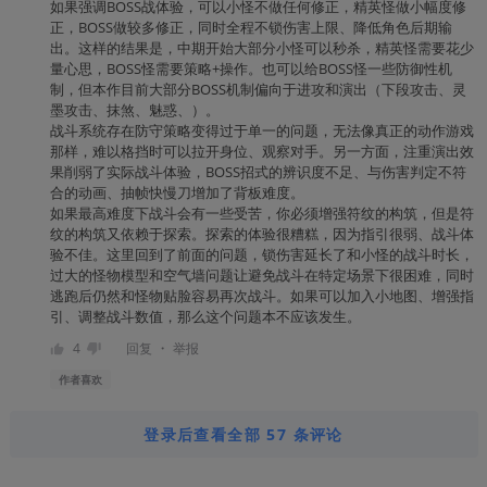
如果强调BOSS战体验，可以小怪不做任何修正，精英怪做小幅度修
正，BOSS做较多修正，同时全程不锁伤害上限、降低角色后期输
出。这样的结果是，中期开始大部分小怪可以秒杀，精英怪需要花少
量心思，BOSS怪需要策略+操作。也可以给BOSS怪一些防御性机
制，但本作目前大部分BOSS机制偏向于进攻和演出（下段攻击、灵
墨攻击、抹煞、魅惑、）。
战斗系统存在防守策略变得过于单一的问题，无法像真正的动作游戏
那样，难以格挡时可以拉开身位、观察对手。另一方面，注重演出效
果削弱了实际战斗体验，BOSS招式的辨识度不足、与伤害判定不符
合的动画、抽帧快慢刀增加了背板难度。
如果最高难度下战斗会有一些受苦，你必须增强符纹的构筑，但是符
纹的构筑又依赖于探索。探索的体验很糟糕，因为指引很弱、战斗体
验不佳。这里回到了前面的问题，锁伤害延长了和小怪的战斗时长，
过大的怪物模型和空气墙问题让避免战斗在特定场景下很困难，同时
逃跑后仍然和怪物贴脸容易再次战斗。如果可以加入小地图、增强指
引、调整战斗数值，那么这个问题本不应该发生。
・
4
回复
举报
作者
喜欢
登录后查看全部 57 条评论