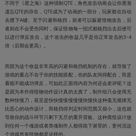
不同于《星之海》这种强制QTE，角色攻击动画会让你逐渐
遗忘QTE的存在，QTE成为了动画的一部分，玩家都在自动
去摁下A键。至于闪避和格挡，前者可以躲避怪物攻击，后
者则在不会受伤同时，保证怪物每一招式都格挡出去后便可
以进行弹反攻击，这个攻击的收益几乎是你正常攻击的3~4
倍（后期会更高）。
而因为这个收益非常高的闪避和格挡机制的存在，就导致了
游戏的重点不在于你的技能搭配，你的队友间得配合，而是
看能不能成功弹反，可如此正面得内容为何还会差评呢？这
是因为本作得怪物动作设计真的太粪了，制作组只会使用无
数种快慢刀，甚至是快快慢慢慢慢慢快慢快这种毫无规律无
比恶心的动作设计，而格挡得判定时间范围又很小，这也就
导致你的战斗环节只剩下无尽的重开背板。这种粪怪设计放
到任何一个魂游或者类魂制作人都得跪下谢罪的，更何况这
个游戏所有怪物都是这样的。