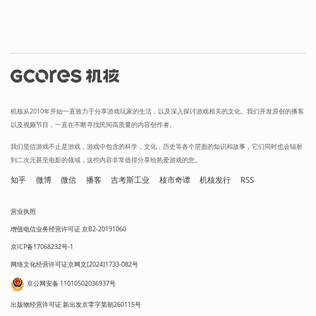
机核从2010年开始一直致力于分享游戏玩家的生活，以及深入探讨游戏相关的文化。我们开发原创的播客
以及视频节目，一直在不断寻找民间高质量的内容创作者。
我们坚信游戏不止是游戏，游戏中包含的科学，文化，历史等各个层面的知识和故事，它们同时也会辐射
到二次元甚至电影的领域，这些内容非常值得分享给热爱游戏的您。
知乎
微博
微信
播客
吉考斯工业
核市奇谭
机核发行
RSS
营业执照
增值电信业务经营许可证 京B2-20191060
京ICP备17068232号-1
网络文化经营许可证京网文[2024]1733-082号
京公网安备 11010502036937号
出版物经营许可证 新出发京零字第朝260115号