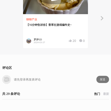
聊聊产业
安利大帝
【16分钟告诉你】香草社游戏编年史~
真不涩也针
的游戏啊？
罗伊SD
恩奇的
20
0
2024-03-27
2024-03
评论区
发送
共
29
条
评论
热门
最新