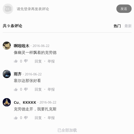
发送
共
9
条
评论
热门
最新
啊啦啦木
・
2016-06-22
像幽灵一样飘着的克劳德
・
0
回复
举报
雨齐
・
2016-06-22
塞尔达那张好看
・
0
回复
举报
Cu、KKKKK
・
2016-06-22
克劳德走开，我要扎克斯
・
0
回复
举报
已全部加载