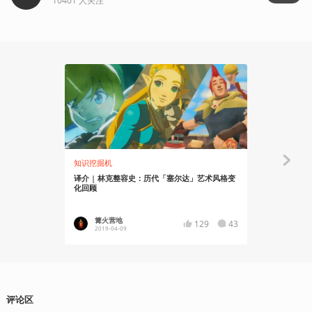
10401
人关注
知识挖掘机
资讯
译介 | 林克整容史：历代「塞尔达」艺术风格变
任天堂中文
化回顾
中文介绍短
篝火营地
小五_Kl
129
43
2019-04-09
2018-01
评论区