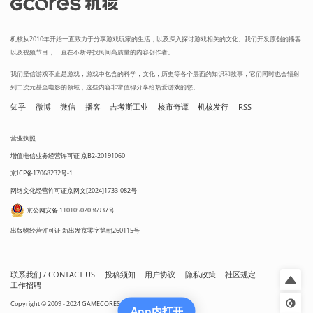
机核从2010年开始一直致力于分享游戏玩家的生活，以及深入探讨游戏相关的文化。我们开发原创的播客
以及视频节目，一直在不断寻找民间高质量的内容创作者。
我们坚信游戏不止是游戏，游戏中包含的科学，文化，历史等各个层面的知识和故事，它们同时也会辐射
到二次元甚至电影的领域，这些内容非常值得分享给热爱游戏的您。
知乎
微博
微信
播客
吉考斯工业
核市奇谭
机核发行
RSS
营业执照
增值电信业务经营许可证 京B2-20191060
京ICP备17068232号-1
网络文化经营许可证京网文[2024]1733-082号
京公网安备 11010502036937号
出版物经营许可证 新出发京零字第朝260115号
联系我们 / CONTACT US
投稿须知
用户协议
隐私政策
社区规定
工作招聘
Copyright © 2009 - 2024 GAMECORES. All Rights Reserved
App内打开