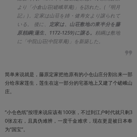
より「小倉山荘(嵯峨草庵)」を訪れた。(『明月
記』)。定家は山荘を姉・健寿女より譲られて
いる。
後に、
定家は、山荘敷地の東半分を藤
原頼綱(蓮生、1172-1259)に譲る。
頼綱は敷地
に「中院山荘(中院草庵)」を新築した。
简单来说就是，藤原定家把他原有的小仓山庄分割出来一部
分给亲家莲生，莲生在这一部分的宅基地上又建了个嵯峨山
庄。
“小仓色纸”按理来说应该有100张，不过到江户时代就只剩3
0张左右，且真伪难辨，一度千金难求，现在更是被日本奉
为“国宝”。