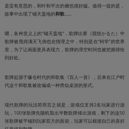
是蛮有意思的，和叶和平次的糖也很好磕。值得一提的是，
故事中出现了铺天盖地的
和歌
......
嗯，各种意义上的“铺天盖地”，歌牌比赛（競技かるた）中
歌牌被甩得满天飞倒也在情理之中，特别是在“柯学”的世界
里，为了让画面更具表现力，歌牌的滞空时间也被把握得恰
到好处。
歌牌起源于镰仓时代的和歌集《百人一首》，后来在江户时
代这个和歌集被改编成一种类似桌游的形式。
现代歌牌的玩法简而言之就是，游戏仅支持2名玩家进行游
玩，100张歌牌先随机取出半数歌牌移出游戏，剩下的这50
张歌牌被平铺到玩家双方的面前，玩家可以根据自己的喜好
任意排列歌牌。