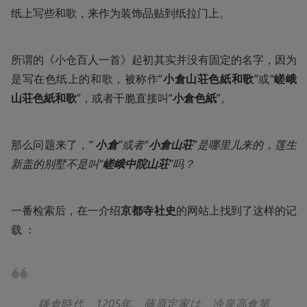
纸上写些和歌，来作为装饰品贴到纸拉门上。 
所谓的《小仓百人一首》起初其实并没有固定的名字，因为
是写在色纸上的和歌，被称作“
小倉山荘色紙和歌
”或“
嵯峨
山荘色紙和歌
”，或者干脆直接叫“
小倉色紙
”。
那么问题来了，
“ 
小倉
”或者“
小倉山荘
”是哪里儿来的，莲生
新盖的别墅不是叫“
嵯峨中院山荘
”吗？ 
一番检索后，在一介绍
京都寺社史
的网站上找到了这样的记
载 ：
鎌倉時代、1205年、藤原定家は、冷泉高倉第