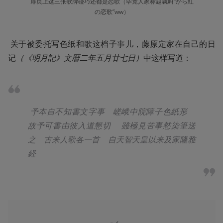
扉页上这三张歌牌碰巧还都是恋歌（毕竟人家标题就叫“から紅
の恋歌”ww）
 关于被委托写色纸和歌这档子事儿，藤原定家在自己的日
记
（《明月記》文暦二年五月廿七日）
中这样写道： 
予本自不知書文字事　嵯峨中院障子色紙形　
故予可書由彼入道懇切　
雖極見苦事憖染筆送
之　古来人歌各一首　自天智天皇以来及家隆雅
経