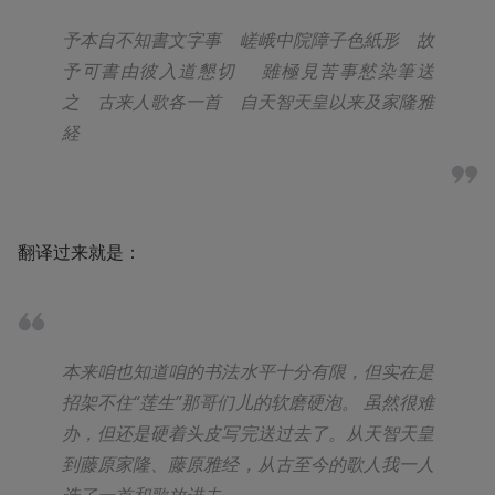
予本自不知書文字事　嵯峨中院障子色紙形　故
予可書由彼入道懇切　
雖極見苦事憖染筆送
之　古来人歌各一首　自天智天皇以来及家隆雅
経
翻译过来就是：
本来咱也知道咱的书法水平十分有限，但实在是
招架不住“莲生”那哥们儿的软磨硬泡。
虽然很难
办，但还是硬着头皮写完送过去了。从天智天皇
到藤原家隆、藤原雅经，从古至今的歌人我一人
选了一首和歌放进去。