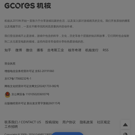
机核从2010年开始一直致力于分享游戏玩家的生活，以及深入探讨游戏相关的文化。我们开发原创的播客
以及视频节目，一直在不断寻找民间高质量的内容创作者。
我们坚信游戏不止是游戏，游戏中包含的科学，文化，历史等各个层面的知识和故事，它们同时也会辐射
到二次元甚至电影的领域，这些内容非常值得分享给热爱游戏的您。
知乎
微博
微信
播客
吉考斯工业
核市奇谭
机核发行
RSS
营业执照
增值电信业务经营许可证 京B2-20191060
京ICP备17068232号-1
网络文化经营许可证京网文[2024]1733-082号
京公网安备 11010502036937号
出版物经营许可证 新出发京零字第朝260115号
联系我们 / CONTACT US
投稿须知
用户协议
隐私政策
社区规定
工作招聘
Copyright © 2009 - 2024 GAMECORES. All Rights Reserved