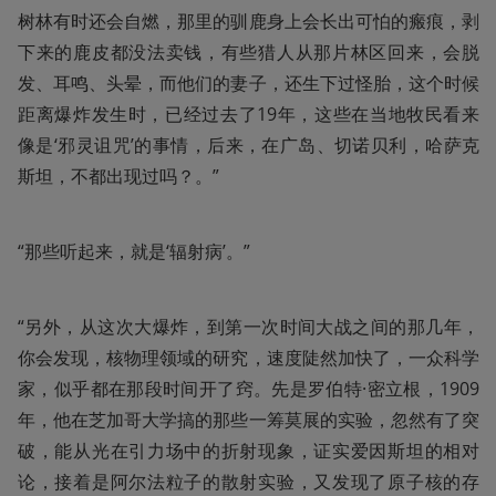
树林有时还会自燃，那里的驯鹿身上会长出可怕的瘢痕，剥
下来的鹿皮都没法卖钱，有些猎人从那片林区回来，会脱
发、耳鸣、头晕，而他们的妻子，还生下过怪胎，这个时候
距离爆炸发生时，已经过去了19年，这些在当地牧民看来
像是‘邪灵诅咒’的事情，后来，在广岛、切诺贝利，哈萨克
斯坦，不都出现过吗？。”
“那些听起来，就是‘辐射病’。”
“另外，从这次大爆炸，到第一次时间大战之间的那几年，
你会发现，核物理领域的研究，速度陡然加快了，一众科学
家，似乎都在那段时间开了窍。先是罗伯特·密立根，1909
年，他在芝加哥大学搞的那些一筹莫展的实验，忽然有了突
破，能从光在引力场中的折射现象，证实爱因斯坦的相对
论，接着是阿尔法粒子的散射实验，又发现了原子核的存