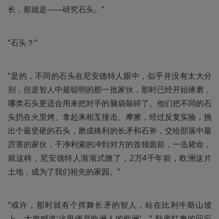
长，那就是——研究石头。”
“石头？”
“是的，不同的石头在尼安德特人眼中，似乎并没有太大分
别，但是智人中最聪明的那一批家伙，那时已经开始琢磨，
哪类石头更适合用来把对手的脑袋敲碎了。他们把不同的石
头扔在火里烤、拿起来相互撞击、摩擦，经过反复实验，挑
出个最坚硬的石头，磨成锋利的长矛和石斧，交给部落中最
厉害的家伙，干净利索的冲到对方的首领面前，一击毙命，
就这样，尼安德特人渐渐式微了，2万4千年前，欧洲这片
土地，成为了我们祖先的家园。”
“或许，那时就有个挥舞长矛的智人，站在比利牛斯山坡
上，大声喊道‘这里便是欧洲人的欧洲’。” 勒庞打趣的回应