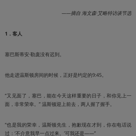
——摘自 海文森·艾略特访谈节选
1．客人
塞巴斯蒂安·勒庞没有迟到。
他走进温斯顿房间的时候，正好是约定的9:45。
“又见面了，塞巴，能在今天这样重要的日子，和你见上一
面，非常荣幸。” 温斯顿迎上前去，两人握了握手。
“也是我的荣幸，温斯顿先生，抱歉现在才到，你在电话说
过：‘不介意我早一点过来。’可我还是——”