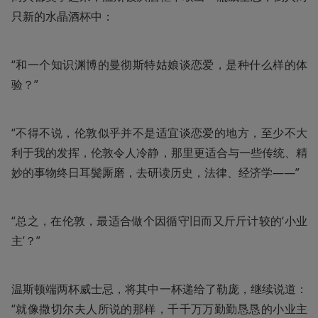
只新的水晶酒杯中：
“和一个知识渊博的曼彻斯特姑娘谈恋爱，是种什么样的体
验？”
“不得不说，伦敦似乎并不是适宜谈恋爱的地方，至少不大
利于我的发挥，伦敦令人冷静，那里更适合与一些传统、精
妙的事物终日耳鬓厮磨，去研读历史，法律、经济学——”
“总之，在伦敦，最适合做个因循守旧而又斤斤计较的‘小业
主’？”
温斯顿端两杯威士忌，将其中一杯递给了勒庞，继续说道：
“就像撒切尔夫人所说的那样，千千万万勤勤恳恳的小业主