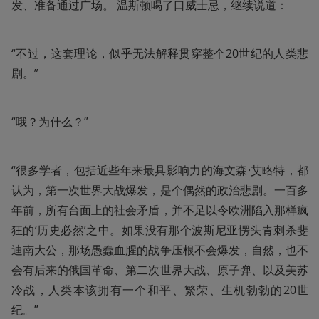
发、准备通过广场。 温斯顿喝了口威士忌，继续说道：
“不过，这套理论，似乎无法解释贯穿整个20世纪的人类悲
剧。”
“哦？为什么？”
“很多学者，包括近些年来最具影响力的海文森·艾略特，都
认为，第一次世界大战爆发，是个偶然的政治悲剧。一百多
年前，所有台面上的社会矛盾，并不足以令欧洲陷入那样疯
狂的‘历史必然’之中。如果没有那个波斯尼亚愣头青刺杀斐
迪南大公，那场愚蠢血腥的战争压根不会爆发，自然，也不
会有后来的俄国革命、第二次世界大战、原子弹、以及美苏
冷战，人类本该拥有一个和平、繁荣、生机勃勃的20世
纪。”