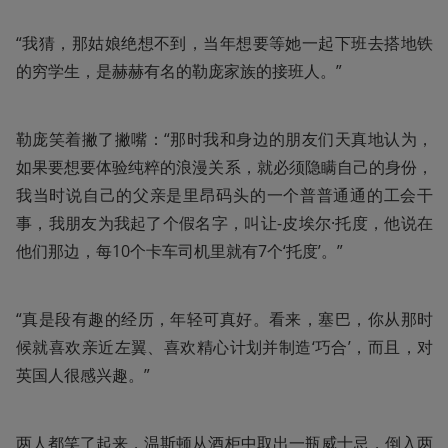
“我猜，那姑娘绝想不到，当年想要等她一起下班去搭地铁
的穷学生，是赫赫有名的勒庞家族的接班人。”
勒庞笑着撇了撇嘴：“那时我和身边的朋友们天真地认为，
如果要想要体验纯粹的浪漫关系，就必须隐瞒自己的身份，
我当时说自己的父亲是里昂码头的一个普普通通的工会干
事，我朋友为我起了个假名字，叫让-皮埃尔·托度，他说在
他们那边，每10个卡车司机里就有7个‘托度’。”
“真是段有趣的经历，年轻可真好。看来，塞巴，你从那时
候就喜欢亲近左翼、喜欢精心计划并制造‘巧合’，而且，对
英国人很感兴趣。” 
两人都笑了起来，温斯顿从酒柜中取出一瓶威士忌，倒入两