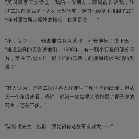
“英国皇家天文学会，我的一位朋友，两周前告诉我，经
过‘二次前夜’后的一系列比对研究，他们已经基本推翻了201
9年对通古斯大爆炸的推论，也就是说——”
“不，等等——” 勒庞显得有点紧张，不安地摸了摸下巴：
“难道您真的要告诉他们，1908年，有一颗小行星的部分碎
片，落在了地球上，那上面的东西，间接加速核物理的发
展？”
“有人认为，是第二次世界大战催生了原子弹的出现，但从
另一个角度来看，或许，说第一次世界大战拖慢了原子弹的
诞生，还差不多。”
“温斯顿先生，抱歉，我觉得你这故事有些太——”