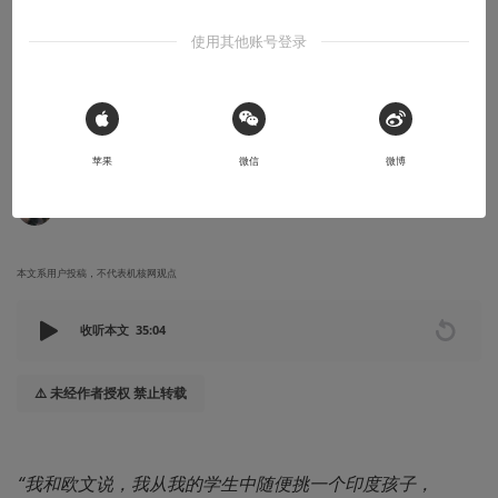
《元素战争》原创故事 - 12- 裁军周
（下）：旧传说
使用其他账号登录
我们又回到了故事的起点，裁军周阅兵式这一天的早上，窗外，新
世代战斗机甲“歌利亚”，正迎着欢呼的人群在戴高乐大道上阔步前
行，而温斯顿却给他的法国朋友塞巴斯蒂安·勒庞讲了一个令人不安
 Sign in with Apple
的旧时代秘闻……
苹果
微信
微博
2025-01-16
【元素战争-2025】
本文系用户投稿，不代表机核网观点
收听本文
35:04
⚠️ 未经作者授权 禁止转载
“我和欧文说，我从我的学生中随便挑一个印度孩子，