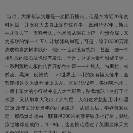
“当时，大家都认为那是一次陨石撞击，但是在将近20年的
时间里，并没有人去真正探究这件事。直到1927年，斯大
林才派去了一支科考队，他是想从陨石上挖一些贵金属，来
为苏联的‘第一个五年计划’添砖加瓦，可是，除了8000万颗
烧成焦炭的树木以外，他们什么都没有找到，甚至，连一个
相对应的陨石坑也没有发现，于是，这场大爆炸就成了迷，
一系列荒腔走板的传言开始往外冒——外星人、特斯拉、核
试验、黑洞、反物质……20世界上半叶的所有怪人怪事，全
都能和这次大爆炸扯上关系。直到1972年，美国犹他州，
一颗卡车大的小行星冲进入大气层后，贴着地球上空打了个
水漂，又从加拿大飞出了大气层，人们这才想起用‘小行星
逃逸’原理去分析当年的那场爆炸，从那以后，学界普遍认
定，那场爆炸是由一颗直径200米的致密铁质小行星，贴地
掠过地球造成的，2019年，这套推论通过了英国皇家天文
学会的审核，成为了共识，然而——”