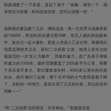
勒庞调整了一下坐姿，直起了身子：“抱歉，请等一下，我
有些没大听懂，时间还很充裕，您可以讲慢一些。”
温斯顿在窗边踱了几步，继续说道：第一次世界大战爆发前
的1908年，西伯利亚的通古斯河畔，荒无人烟的原始森林
中，发生过一起大爆炸。那是人类进入工业文明、掌握现代
地震监测技术之后，直到‘二次前夜’之前，地球上发生过的
最猛烈的一次‘非人为爆炸’，其爆炸威力，是广岛原子弹爆
炸威力的1000倍，爆炸范围覆盖了2000多平方公里，和整
个东京差不多大。那次爆发发生时，4000多公里外的伦敦
街头，路灯都闪了起来，整个北半球的大气透明度都下降
了，东欧的一些地方，甚至出现了几天的白夜，所以的这些
现象——”
“和 ‘二次前夜’后的情况，非常相似。” 勒庞接话道。 